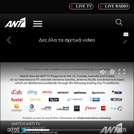
newbeta.ant1news.gr
LIVE TV
LIVE RADIO
Μετάβαση
στο
περιεχόμενο
Menu
Δες όλα τα σχετικά video
00:00
00:05