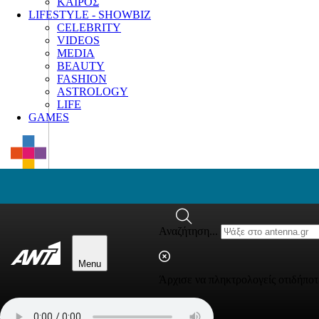
ΚΑΙΡΟΣ
LIFESTYLE - SHOWBIZ
CELEBRITY
VIDEOS
MEDIA
BEAUTY
FASHION
ASTROLOGY
LIFE
GAMES
Αναζήτηση...
Menu
Άρχισε να πληκτρολογείς οτιδήποτ