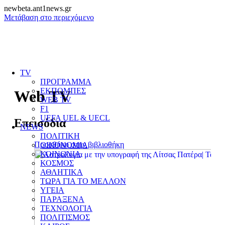
newbeta.ant1news.gr
Μετάβαση στο περιεχόμενο
TV
ΠΡΟΓΡΑΜΜΑ
ΕΚΠΟΜΠΕΣ
Web TV
WEB TV
F1
UEFA UEL & UECL
Επεισόδια
NEWS
ΠΟΛΙΤΙΚΗ
Προσθήκη στην βιβλιοθήκη
ΟΙΚΟΝΟΜΙΑ
ΚΟΙΝΩΝΙΑ
ΚΟΣΜΟΣ
ΑΘΛΗΤΙΚΑ
ΤΩΡΑ ΓΙΑ ΤΟ ΜΕΛΛΟΝ
ΥΓΕΙΑ
ΠΑΡΑΞΕΝΑ
ΤΕΧΝΟΛΟΓΙΑ
ΠΟΛΙΤΙΣΜΟΣ