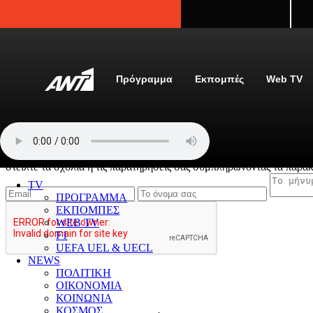
newbeta.ant1news.gr
Μετάβαση στο περιεχόμενο
Πρόγραμμα
Εκπομπές
Web TV
Σελίδα Επικοινωνίας
στείλτε τα σχόλια ή τις παρατηρήσεις σας συμπληρώνοντας τα παρα
TV
ΠΡΟΓΡΑΜΜΑ
ΕΚΠΟΜΠΕΣ
WEB TV
F1
UEFA UEL & UECL
NEWS
ΠΟΛΙΤΙΚΗ
ΟΙΚΟΝΟΜΙΑ
ΚΟΙΝΩΝΙΑ
ΚΟΣΜΟΣ