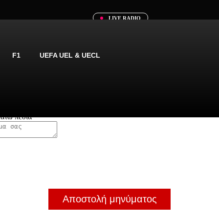
LIVE RADIO
F1
UEFA UEL & UECL
κάτω πεδία