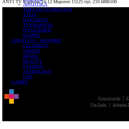
ANT1 TV Κηφισίας 10-12 Μαρούσι 15125 τηλ: 210 6886100
ΑΘΛΗΤΙΚΑ
ΤΩΡΑ ΓΙΑ ΤΟ ΜΕΛΛΟΝ
ΥΓΕΙΑ
ΠΑΡΑΞΕΝΑ
ΤΕΧΝΟΛΟΓΙΑ
ΠΟΛΙΤΙΣΜΟΣ
ΚΑΙΡΟΣ
LIFESTYLE - SHOWBIZ
CELEBRITY
VIDEOS
MEDIA
BEAUTY
FASHION
ASTROLOGY
LIFE
GAMES
Επικοινωνία
Ε
Για Εμάς
Δήλωσε 