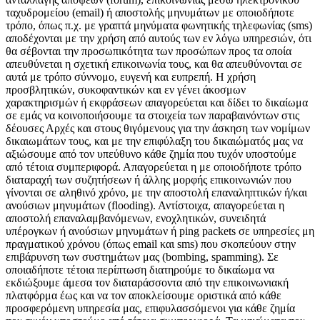
ταχυδρομείου (email) ή αποστολής μηνυμάτων με οποιοδήποτε
τρόπο, όπως π.χ. με γραπτά μηνύματα φωνητικής τηλεφωνίας (sms)
αποδέχονται με την χρήση από αυτούς των εν λόγω υπηρεσιών, ότι
θα σέβονται την προσωπικότητα των προσώπων προς τα οποία
απευθύνεται η σχετική επικοινωνία τους, και θα απευθύνονται σε
αυτά με τρόπο σύννομο, ευγενή και ευπρεπή. Η χρήση
×
προσβλητικών, συκοφαντικών και εν γένει άκοσμων
χαρακτηρισμών ή εκφράσεων απαγορεύεται και δίδει το δικαίωμα
σε εμάς να κοινοποιήσουμε τα στοιχεία των παραβαινόντων στις
δέουσες Αρχές και στους θιγόμενους για την άσκηση των νομίμων
δικαιωμάτων τους, και με την επιφύλαξη του δικαιώματός μας να
αξιώσουμε από τον υπεύθυνο κάθε ζημία που τυχόν υποστούμε
από τέτοια συμπεριφορά. Απαγορεύεται η με οποιοδήποτε τρόπο
διαταραχή των συζητήσεων ή άλλης μορφής επικοινωνιών που
γίνονται σε αληθινό χρόνο, με την αποστολή επαναληπτικών ή/και
ανούσιων μηνυμάτων (flooding). Αντίστοιχα, απαγορεύεται η
αποστολή επαναλαμβανόμενων, ενοχλητικών, συνειδητά
υπέρογκων ή ανούσιων μηνυμάτων ή ping packets σε υπηρεσίες μη
πραγματικού χρόνου (όπως email και sms) που σκοπεύουν στην
επιβάρυνση των συστημάτων μας (bombing, spamming). Σε
οποιαδήποτε τέτοια περίπτωση διατηρούμε το δικαίωμα να
εκδιώξουμε άμεσα τον διαταράσσοντα από την επικοινωνιακή
πλατφόρμα έως και να τον αποκλείσουμε οριστικά από κάθε
προσφερόμενη υπηρεσία μας, επιφυλασσόμενοι για κάθε ζημία