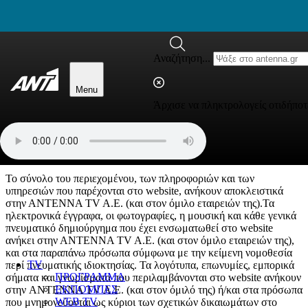
newbeta.ant1news.gr
Μετάβαση στο περιεχόμενο
Αναζήτηση...
Menu
Άρχισε να πληκτρολογείς οτιδήποτ
Όροι Χρήσης Κυριότητα
Περιεχομένου:
Το σύνολο του περιεχομένου, των πληροφοριών και των
υπηρεσιών που παρέχονται στο website, ανήκουν αποκλειστικά
στην ΑΝΤΕΝΝΑ TV A.E. (και στον όμιλο εταιρειών της).Τα
ηλεκτρονικά έγγραφα, οι φωτογραφίες, η μουσική και κάθε γενικά
πνευματικό δημιούργημα που έχει ενσωματωθεί στο website
ανήκει στην ΑΝΤΕΝΝΑ TV A.E. (και στον όμιλο εταιρειών της),
και στα παραπάνω πρόσωπα σύμφωνα με την κείμενη νομοθεσία
TV
περί πνευματικής ιδιοκτησίας. Τα λογότυπα, επωνυμίες, εμπορικά
ΠΡΟΓΡΑΜΜΑ
σήματα και γνωρίσματα που περιλαμβάνονται στο website ανήκουν
ΕΚΠΟΜΠΕΣ
στην ANTENNA TV A.E. (και στον όμιλό της) ή/και στα πρόσωπα
WEB TV
που μνημονεύονται ως κύριοι των σχετικών δικαιωμάτων στο