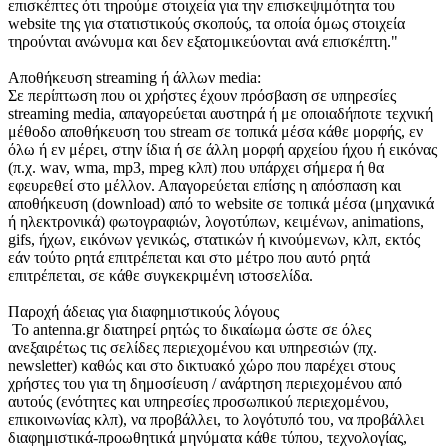
επισκέπτες ότι τηρούμε στοιχεία για την επισκεψιμότητα του
website της για στατιστικούς σκοπούς, τα οποία όμως στοιχεία
τηρούνται ανώνυμα και δεν εξατομικεύονται ανά επισκέπτη."
Αποθήκευση streaming ή άλλων media:
Σε περίπτωση που οι χρήστες έχουν πρόσβαση σε υπηρεσίες
streaming media, απαγορεύεται αυστηρά ή με οποιαδήποτε τεχνική
μέθοδο αποθήκευση του stream σε τοπικά μέσα κάθε μορφής, εν
όλω ή εν μέρει, στην ίδια ή σε άλλη μορφή αρχείου ήχου ή εικόνας
(π.χ. wav, wma, mp3, mpeg κλπ) που υπάρχει σήμερα ή θα
εφευρεθεί στο μέλλον. Απαγορεύεται επίσης η απόσπαση και
αποθήκευση (download) από το website σε τοπικά μέσα (μηχανικά
ή ηλεκτρονικά) φωτογραφιών, λογοτύπων, κειμένων, animations,
gifs, ήχων, εικόνων γενικώς, στατικών ή κινούμενων, κλπ, εκτός
εάν τούτο ρητά επιτρέπεται και στο μέτρο που αυτό ρητά
επιτρέπεται, σε κάθε συγκεκριμένη ιστοσελίδα.
Παροχή άδειας για διαφημιστικούς λόγους
Το antenna.gr διατηρεί ρητώς το δικαίωμα ώστε σε όλες
ανεξαιρέτως τις σελίδες περιεχομένου και υπηρεσιών (πχ.
newsletter) καθώς και στο δικτυακό χώρο που παρέχει στους
χρήστες του για τη δημοσίευση / ανάρτηση περιεχομένου από
αυτούς (ενότητες και υπηρεσίες προσωπικού περιεχομένου,
επικοινωνίας κλπ), να προβάλλει, το λογότυπό του, να προβάλλει
διαφημιστικά-προωθητικά μηνύματα κάθε τύπου, τεχνολογίας,