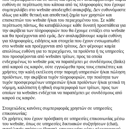
ευθύνη σε περίπτωση που κάποια από τις πληροφορίες που έχουμε
συμπεριλάβει στο website αποδειχθεί ανακριβής. Δεν ευθυνόμαστε
ιδίως για κάθε θετική και αποθετική ζημία των χρηστών και
επισκεπτών του website ή/και του περιεχομένου του. Σε κάθε
περίπτωση πάντως, θα καταβάλλουμε κάθε δυνατή προσπάθεια για
την ακρίβεια των πληροφοριών που θα έχουμε εντάξει στο website
και θα προέρχονται από εμάς. Δεν αναλαμβάνουμε καμία ευθύνη
για πληροφορίες, ειδήσεις και στοιχεία που έχουν ενσωματωθεί
στο website και προέρχονται από τρίτους. Δεν φέρουμε καμία
απολύτως ευθύνη για το περιεχόμενο, τα προϊόντα ή τις υπηρεσίες
που προσφέρονται από websites τρίτων, προς τα οποία
ενδεχομένως το website μας να παραπέμπει με συνδέσμους (links)
από καιρού εις καιρόν, ούτε εγγυώμεθα προς τους επισκέπτες και
χρήστες την καλή εκτέλεση στην παροχή υπηρεσιών ή/και πώληση
προϊόντων, την ακρίβεια τυχόν πληροφοριών, την ποιότητα των
τυχόν προσφερομένων υπηρεσιών ή/και προϊόντων ή/και γενικά τη
νόμιμη, καλόπιστη ή ηθική συμπεριφορά των τρίτων, προς των
οποίων τα websites ενδέχεται να παραπέμπει με συνδέσμους από
καιρού εις καιρόν.
Στοιχειώδεις κανόνες συμπεριφοράς χρηστών σε υπηρεσίες
επικοινωνίας:
Οι χρήστες που έχουν πρόσβαση σε υπηρεσίες επικοινωνίας μέσω
του website, όπως σε υπηρεσίες δικτυακών συζητήσεων (chat),
ανταλλαγής απόψεων (forum), επικοινωνίας μέσω ηλεκτρονικού