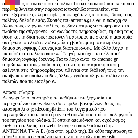
από αυτούς οπτικοακουστικό υλικό Το οπτικοακουστικό υλικό που
περιλαμβάνεται στην παρούσα ιστοσελίδα αποτελείται από
ανεπεξέργαστες πληροφορίες, προερχόμενες από τους ίδιους τους
πολίτες, δηλαδή εσάς. Σκοπός του antenna.gr είναι η παροχή σε
όλους τους ενεργούς πολίτες της δυνατότητας να εισφέρουν, στο
πλαίσιο της σύγχρονης "κοινωνίας της πληροφορίας", τη δική τους
θέση και τη δική τους πρωτογενή μαρτυρία, με σκοπό η μαρτυρία
αυτή να αποτελέσει εν συνεχεία τη βάση εμπεριστατωμένης
δημοσιογραφικής έρευνας και διασταύρωσης. Με άλλα λόγια, η
παρούσα ιστοσελίδα αποτελεί "πηγή" και όχι "αποτέλεσμα"
δημοσιογραφικής έρευνας. Για το λόγο αυτό, το antenna.gr
συμβουλεύει τους επισκέπτες του να τηρούν κριτική στάση
απέναντι στις πληροφορίες που τίθενται στη διάθεσή τους, την
ακρίβεια των οποίων ουδείς άλλος εγγυάται πλην των ιδίων των
πολιτών που τις εισφέρουν.
Αποσυμπίληση:
Απαγορεύεται αυστηρά η οποιαδήποτε επεξεργασία του
περιεχομένου του website, συμπεριλαμβανομένων ιδίως της
αποσυμπίλησης (decompilation) του λογισμικού που
περιλαμβάνεται σε αυτό ή την καθ οιονδήποτε τρόπο επεξεργασία
του πηγαίου του κώδικα. Η οπτική απεικόνιση και σχεδιασμός
κάθε ιστοσελίδας του website ανήκει αποκλειστικά στην
ANTENNA TV A.E. (και στον όμιλό της). Σε κάθε περίπτωση το
σύνολο του περιεχομένου και των υπηρεσιών του website