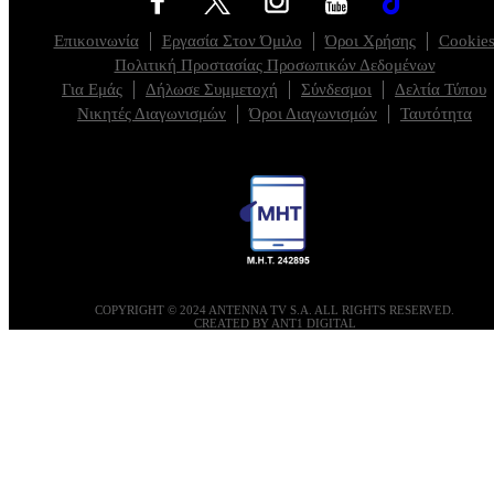
Επικοινωνία
Εργασία Στον Όμιλο
Όροι Χρήσης
Cookie
Πολιτική Προστασίας Προσωπικών Δεδομένων
Για Εμάς
Δήλωσε Συμμετοχή
Σύνδεσμοι
Δελτία Τύπου
Νικητές Διαγωνισμών
Όροι Διαγωνισμών
Ταυτότητα
COPYRIGHT © 2024 ANTENNA TV S.A. ALL RIGHTS RESERVED.
CREATED BY ANT1 DIGITAL