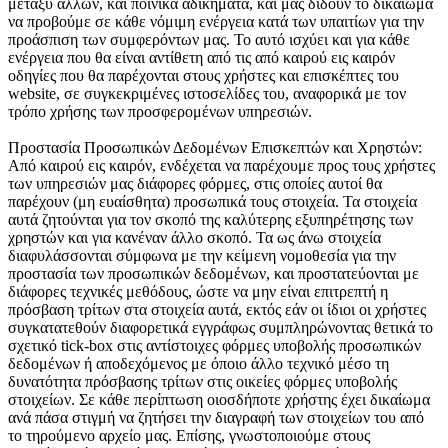
μεταξύ άλλων, και ποινικά αδικήματα, και μάς δίδουν το δικαίωμα
να προβούμε σε κάθε νόμιμη ενέργεια κατά των υπαιτίων για την
προάσπιση των συμφερόντων μας. Το αυτό ισχύει και για κάθε
ενέργεια που θα είναι αντίθετη από τις από καιρού εις καιρόν
οδηγίες που θα παρέχονται στους χρήστες και επισκέπτες του
website, σε συγκεκριμένες ιστοσελίδες του, αναφορικά με τον
τρόπο χρήσης των προσφερομένων υπηρεσιών.
Προστασία Προσωπικών Δεδομένων Επισκεπτών και Χρηστών:
Από καιρού εις καιρόν, ενδέχεται να παρέχουμε προς τους χρήστες
των υπηρεσιών μας διάφορες φόρμες, στις οποίες αυτοί θα
παρέχουν (μη ευαίσθητα) προσωπικά τους στοιχεία. Τα στοιχεία
αυτά ζητούνται για τον σκοπό της καλύτερης εξυπηρέτησης των
LIVE
LIVE
RADIO
χρηστών και για κανέναν άλλο σκοπό. Τα ως άνω στοιχεία
TV
διαφυλάσσονται σύμφωνα με την κείμενη νομοθεσία για την
προστασία των προσωπικών δεδομένων, και προστατεύονται με
διάφορες τεχνικές μεθόδους, ώστε να μην είναι επιτρεπτή η
πρόσβαση τρίτων στα στοιχεία αυτά, εκτός εάν οι ίδιοι οι χρήστες
συγκατατεθούν διαφορετικά εγγράφως συμπληρώνοντας θετικά το
σχετικό tick-box στις αντίστοιχες φόρμες υποβολής προσωπικών
δεδομένων ή αποδεχόμενος με όποιο άλλο τεχνικό μέσο τη
δυνατότητα πρόσβασης τρίτων στις οικείες φόρμες υποβολής
στοιχείων. Σε κάθε περίπτωση οιοσδήποτε χρήστης έχει δικαίωμα
ανά πάσα στιγμή να ζητήσει την διαγραφή των στοιχείων του από
το τηρούμενο αρχείο μας. Επίσης, γνωστοποιούμε στους