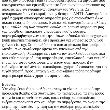
που τυχόν υποστούμε από τέτοια συμπεριφορά. Τα μηνύματα που
καταγράφονται και εμφανίζονται στο Forum αντιπροσωπεύουν τις
απόψεις των εγγεγραμμένων χρηστών του Web Site. Δεν
αντιπροσωπεύουν ή εκφράζουν την θέση του ΑΝΤ1. Απαγορεύεται
ρητά η χρήση οποιαδήποτε υπηρεσίας μας για οποιοδήποτε άλλο
σκοπό εκτός από προσωπικό. Ενδεικτικά, απαγορεύεται απολύτως
η εκμετάλλευση των επικοινωνιακών και λοιπών υπηρεσιών μας
για προώθηση εμπορικών μηνυμάτων πάσης φύσεως,
συμπεριλαμβανομένων και μηνυμάτων σεξουαλικού περιεχομένου
(junk mail/sms/messages), είτε πρόκειται για υπηρεσίες αληθινού
χρόνου είτε όχι. Σε οποιαδήποτε τέτοια περίπτωση διατηρούμε το
δικαίωμα να εκδιώξουμε άμεσα τον υπεύθυνο από την
επικοινωνιακή πλατφόρμα έως και να τον αποκλείσουμε οριστικά
από κάθε προσφερόμενη υπηρεσία μας, επιφυλασσόμενοι για κάθε
ζημία που τυχόν υποστούμε από τέτοια συμπεριφορά. Δεν
ευθυνόμαστε απέναντι σε οποιοδήποτε χρήστη ή επισκέπτη για την
τυχόν απρεπή, προσβλητική ή καθ οιονδήποτε τρόπο παράνομη
συμπεριφορά άλλων χρηστών προς αυτούς.
Ευθύνες:
Υπενθυμίζεται ότι οποιαδήποτε ενέργεια γίνεται με σκοπό την
πρόκληση βλάβης στα συστήματα, το περιεχόμενο, τα επιμέρους
στοιχεία και το website γενικά, όπως επίσης και οποιαδήποτε
ενέργεια αποσκοπεί στο να βλάψει τα συμφέροντα, το όνομα, την
φήμη, την πελατεία, την τιμή και την υπόληψή μας, αποτελούν,