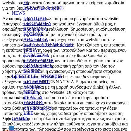
F1
website, και προστατεύονται σύμφωνα με την κείμενη νομοθεσία
UEFA UEL & UECL
για την βιομηχανική ιδιοκτησία.
NEWS
ΠΟΛΙΤΙΚΗ
Αναπαραγωγή ή εκμετάλλευση του περιεχομένου του website:
ΟΙΚΟΝΟΜΙΑ
Απαγορεύεται, χωρίς την προηγούμενη έγγραφη άδειά μας, η
ΚΟΙΝΩΝΙΑ
οποιαδήποτε χρήση, εκμετάλλευση, δημοσίευση, αναδημοσίευση,
ΚΟΣΜΟΣ
αναπαραγωγή, αντιγραφή με μηχανικό ή άλλο τρόπο, με
ΑΘΛΗΤΙΚΑ
επεξεργασία ή χωρίς, του περιεχομένου του website και των
ΤΩΡΑ ΓΙΑ ΤΟ ΜΕΛΛΟΝ
υπηρεσιών που προσφέρονται σε αυτό. Κατ εξαίρεση, επιτρέπεται
ΥΓΕΙΑ
η εκτύπωση και αντιγραφή των ιστοσελίδων και του περιεχομένου
ΠΑΡΑΞΕΝΑ
τους, υπό την προϋπόθεση ότι αυτά δεν θα αλλοιωθούν,
ΤΕΧΝΟΛΟΓΙΑ
τροποποιηθούν ή μεταβληθούν με οποιοδήποτε τρόπο και μόνον
ΠΟΛΙΤΙΣΜΟΣ
εφόσον προορίζονται για προσωπική χρήση από τον ίδιο τον
ΚΑΙΡΟΣ
χρήστη. Απαγορεύεται η αναπαραγωγή οποιουδήποτε στοιχείου
LIFESTYLE - SHOWBIZ
περιλαμβάνεται στο Website, websites που δεν ανήκουν ή
CELEBRITY
ελέγχονται από την ANTENNA TV A.E. ή/και εταιρείες του
VIDEOS
ομίλου της, ακόμη και με τη μορφή συνδέσμων (links) ή άλλων
MEDIA
τρόπων παραπομπής στο Website. Οι κάτοχοι του
BEAUTY
οπτικοακουστικού υλικού που εισφέρεται στην παρούσα
FASHION
ιστοσελίδα αποδέχονται το δικαίωμα του antenna.gr να αναπαράγει
ASTROLOGY
κατά βούληση και παραχωρεί περαιτέρω σε τρίτους την άδεια
LIFE
μετάδοσης του υλικού, χωρίς να διατηρούν οποιαδήποτε αξίωση
GAMES
λήψης οικονομικού ή άλλου ανταλλάγματος για την ως άνω χρήση.
Επιπλέον, αποδέχονται την πλήρη ευθύνη τους για την ακρίβεια και
την πιστότητα των πληροφοριών που περιέχονται στο εισφερόμενο