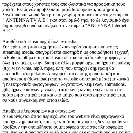
παρέχεται στους χρήστες τους αποκλειστικά για προσωπική τους
χρήση. Εκτός εάν προβλέπεται ρητά διαφορετικά, τα σήματα,
λογότυπα και λοιπά διακριτικά γνωρίσματα ανήκουν στην εταιρεία
" ANTENNA TV A.E." (και στον όμιλό της), το δε λογισμικό έχει
δημιουργηθεί από και ανήκει στην εταιρεία "ANTENNA Internet
A.E.".
Αποθήκευση streaming ή άλλων media:
Σε περίπτωση που οι χρήστες έχουν πρόσβαση σε υπηρεσίες
streaming media, απαγορεύεται αυστηρά ή με οποιαδήποτε τεχνική
μέθοδο αποθήκευση του stream σε τοπικά μέσα κάθε μορφής, εν
όλω ή εν μέρει, στην ίδια ή σε άλλη μορφή αρχείου ήχου ή εικόνας
(π.χ. wav, wma, mp3, mpeg κλπ) που υπάρχει σήμερα ή θα
εφευρεθεί στο μέλλον. Απαγορεύεται επίσης η απόσπαση και
αποθήκευση (download) από το website σε τοπικά μέσα (μηχανικά
ή ηλεκτρονικά) φωτογραφιών, λογοτύπων, κειμένων, animations,
gifs, ήχων, εικόνων γενικώς, στατικών ή κινούμενων εκτός εάν
τούτο ρητά επιτρέπεται και στο μέτρο που αυτό ρητά επιτρέπεται,
σε κάθε συγκεκριμένη ιστοσελίδα.
Ακρίβεια πληροφοριών και στοιχείων:
Διευκρινίζεται ότι το περιεχόμενο του website είναι ψυχαγωγικό
και όχι ενημερωτικό, και ως εκ τούτου οι χρήστες δεν μπορούν να
βασίζουν την οποιαδήποτε συμπεριφορά τους στις πληροφορίες
που περιλαμβάνονται σε αυτό, και εμείς δεν αναλαμβάνουμε καμία