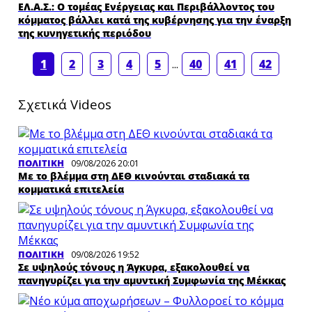
ΕΛ.Α.Σ.: Ο τομέας Ενέργειας και Περιβάλλοντος του
κόμματος βάλλει κατά της κυβέρνησης για την έναρξη
της κυνηγετικής περιόδου
1
2
3
4
5
...
40
41
42
Σχετικά Videos
ΠΟΛΙΤΙΚΗ
09/08/2026 20:01
Με το βλέμμα στη ΔΕΘ κινούνται σταδιακά τα
κομματικά επιτελεία
ΠΟΛΙΤΙΚΗ
09/08/2026 19:52
Σε υψηλούς τόνους η Άγκυρα, εξακολουθεί να
πανηγυρίζει για την αμυντική Συμφωνία της Μέκκας