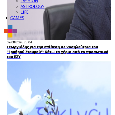
FASHION
ASTROLOGY
LIFE
GAMES
09/08/2026 23:04
Γεωργιάδης για την επίθεση σε νοσηλεύτρια του
"Ερυθρού Σταυρού": Κάτω τα χέρια από το προσωπικό
του ΕΣΥ