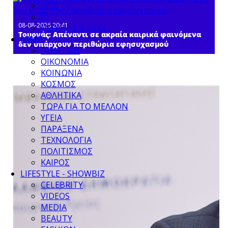
WEB TV
F1
08-08-2026 20:41
UEFA UEL & UECL
Τουρνάς: Απέναντι σε ακραία καιρικά φαινόμενα
NEWS
δεν υπάρχουν περιθώρια εφησυχασμού
ΠΟΛΙΤΙΚΗ
ΟΙΚΟΝΟΜΙΑ
ΚΟΙΝΩΝΙΑ
ΚΟΣΜΟΣ
ΑΘΛΗΤΙΚΑ
ΤΩΡΑ ΓΙΑ ΤΟ ΜΕΛΛΟΝ
ΥΓΕΙΑ
ΠΑΡΑΞΕΝΑ
ΤΕΧΝΟΛΟΓΙΑ
ΠΟΛΙΤΙΣΜΟΣ
ΚΑΙΡΟΣ
LIFESTYLE - SHOWBIZ
CELEBRITY
VIDEOS
MEDIA
BEAUTY