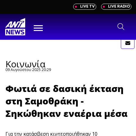
newbeta.ant1news.gr
LIVE TV
LIVE RADIO
Skip
to
content
Menu
Κοινωνία
09 Αυγούστου 2025 20:29
Φωτιά σε δασική έκταση
στη Σαμοθράκη -
Σηκώθηκαν εναέρια μέσα
Για την κατάσβεση κινητοποιήθηκαν 10