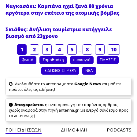
Ναγκασάκι: Καμπάνα ηχεί ξανά 80 χρόνια
αργότερα στην επέτειο της ατομικής βόμβας
Σκιάθος: Ανήλικη τουρίστρια κατήγγειλε
βιασμό από 23χρονο
1
2
3
4
5
...
8
9
10
Φωτιά
Σαμοθράκη
πυρκαγιά
ΕΙΔΗΣΕΙΣ
ΕΙΔΗΣΕΙΣ ΣΗΜΕΡΑ
ΝΕΑ
Ακολουθήστε το antenna.gr στο
Google News
και μάθετε
πρώτοι όλες τις ειδήσεις!
Απαγορεύεται
η αναπαραγωγή του παρόντος άρθρου,
χωρίς αναφορά στην πηγή antenna.gr (με ενεργό σύνδεσμο προς
το antenna.gr)
ΡΟΗ ΕΙΔΗΣΕΩΝ
ΔΗΜΟΦΙΛH
PODCASTS