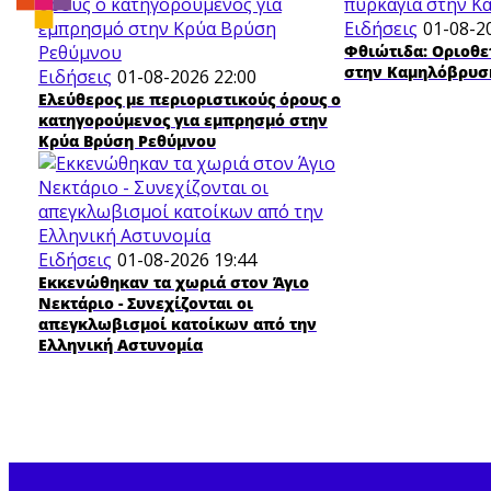
Ειδήσεις
01-08-2
Φθιώτιδα: Οριοθε
στην Καμηλόβρυσ
Ειδήσεις
01-08-2026 22:00
Ελεύθερος με περιοριστικούς όρους ο
κατηγορούμενος για εμπρησμό στην
Κρύα Βρύση Ρεθύμνου
Ειδήσεις
01-08-2026 19:44
Εκκενώθηκαν τα χωριά στον Άγιο
Νεκτάριο - Συνεχίζονται οι
απεγκλωβισμοί κατοίκων από την
Ελληνική Αστυνομία