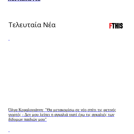
Τελευταία Νέα
LIVE
LIVE
TV
RADIO
Όλγα Κεφαλογιάννη: "Θα μετακομίσω σε νέο σπίτι τις φετινές
γιορτές - Δεν μου λείπει η αγκαλιά γιατί έχω τις αγκαλιές των
δίδυμων παιδιών μου"