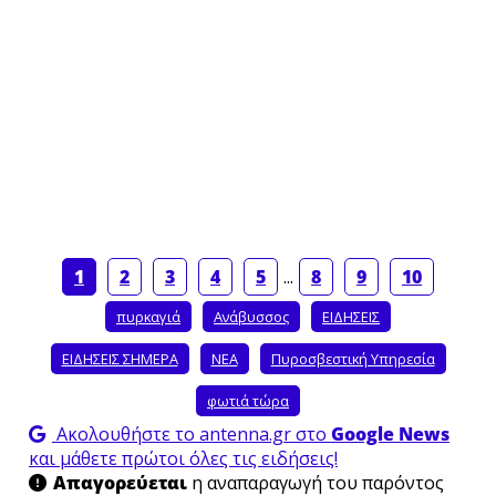
1
2
3
4
5
...
8
9
10
πυρκαγιά
Ανάβυσσος
ΕΙΔΗΣΕΙΣ
ΕΙΔΗΣΕΙΣ ΣΗΜΕΡΑ
ΝΕΑ
Πυροσβεστική Υπηρεσία
φωτιά τώρα
Ακολουθήστε το antenna.gr στο
Google News
και μάθετε πρώτοι όλες τις ειδήσεις!
Απαγορεύεται
η αναπαραγωγή του παρόντος