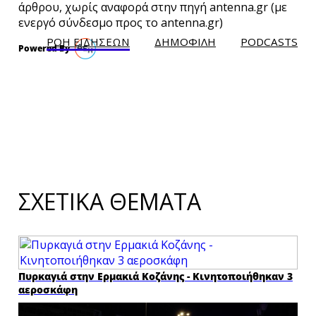
άρθρου, χωρίς αναφορά στην πηγή antenna.gr (με
ενεργό σύνδεσμο προς το antenna.gr)
ΡΟΗ ΕΙΔΗΣΕΩΝ
ΔΗΜΟΦΙΛH
PODCASTS
×
ΣΧΕΤΙΚΑ ΘΕΜΑΤΑ
Πυρκαγιά στην Ερμακιά Κοζάνης - Κινητοποιήθηκαν 3
αεροσκάφη