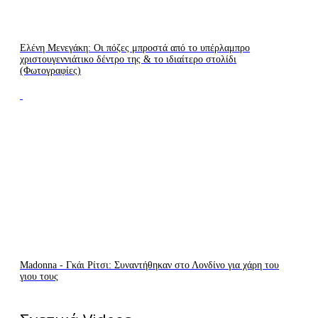
Ελένη Μενεγάκη: Οι πόζες μπροστά από το υπέρλαμπρο
χριστουγεννιάτικο δέντρο της & το ιδιαίτερο στολίδι
(Φωτογραφίες)
Madonna - Γκάι Ρίτσι: Συναντήθηκαν στο Λονδίνο για χάρη του
γιου τους