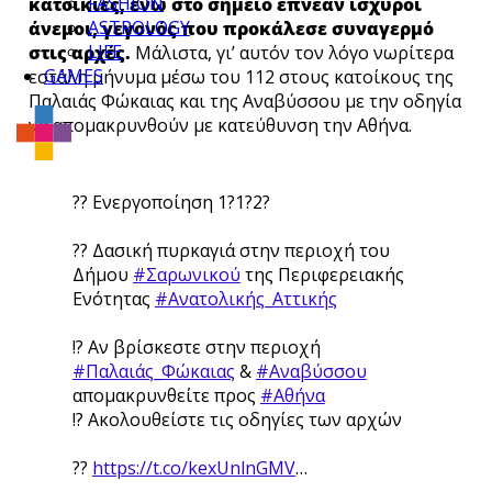
FASHION
κατοικίες, ενώ στο σημείο έπνεαν ισχυροί
ASTROLOGY
άνεμοι, γεγονός που προκάλεσε συναγερμό
LIFE
στις αρχές.
Μάλιστα, γι’ αυτόν τον λόγο νωρίτερα
GAMES
εστάλη μήνυμα μέσω του 112 στους κατοίκους της
Παλαιάς Φώκαιας και της Αναβύσσου με την οδηγία
να απομακρυνθούν με κατεύθυνση την Αθήνα.
?? Ενεργοποίηση 1?1?2?
?? Δασική πυρκαγιά στην περιοχή του
Δήμου
#Σαρωνικού
της Περιφερειακής
Ενότητας
#Ανατολικής_Αττικής
!? Αν βρίσκεστε στην περιοχή
#Παλαιάς_Φώκαιας
&
#Αναβύσσου
απομακρυνθείτε προς
#Αθήνα
!? Ακολουθείστε τις οδηγίες των αρχών
??
https://t.co/kexUnlnGMV
…