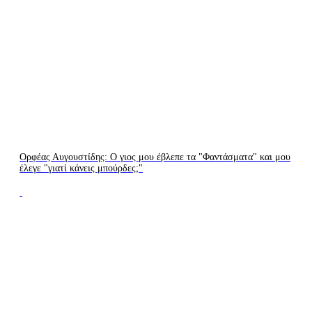
Ορφέας Αυγουστίδης: Ο γιος μου έβλεπε τα "Φαντάσματα" και μου
έλεγε "γιατί κάνεις μπούρδες;"