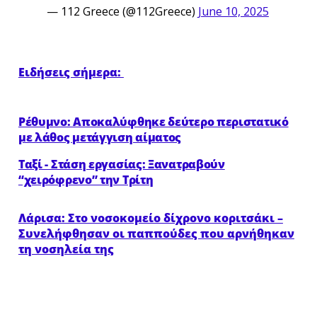
— 112 Greece (@112Greece)
June 10, 2025
Ειδήσεις σήμερα:
Ρέθυμνο: Αποκαλύφθηκε δεύτερο περιστατικό
με λάθος μετάγγιση αίματος
Ταξί - Στάση εργασίας: Ξανατραβούν
“χειρόφρενο” την Τρίτη
Λάρισα: Στο νοσοκομείο δίχρονο κοριτσάκι –
Συνελήφθησαν οι παππούδες που αρνήθηκαν
τη νοσηλεία της