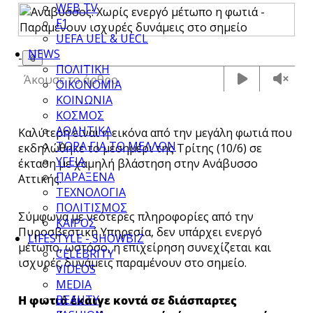
WEB TV
F1
UEFA UEL & UECL
NEWS
-
📎
ΠΟΛΙΤΙΚΗ
Άκουσε το άρθρο
ΟΙΚΟΝΟΜΙΑ
ΚΟΙΝΩΝΙΑ
ΚΟΣΜΟΣ
ΑΘΛΗΤΙΚΑ
Καλύτερη είναι η εικόνα από την μεγάλη φωτιά που
ΤΩΡΑ ΓΙΑ ΤΟ ΜΕΛΛΟΝ
εκδηλώθηκε το μεσημέρι της Τρίτης (10/6) σε
ΥΓΕΙΑ
έκταση με χαμηλή βλάστηση στην Ανάβυσσο
ΠΑΡΑΞΕΝΑ
Αττικής.
ΤΕΧΝΟΛΟΓΙΑ
ΠΟΛΙΤΙΣΜΟΣ
Σύμφωνα με νεότερες πληροφορίες από την
ΚΑΙΡΟΣ
Πυροσβεστική Υπηρεσία, δεν υπάρχει ενεργό
LIFESTYLE - SHOWBIZ
μέτωπο, ωστόσο, η επιχείρηση συνεχίζεται και
CELEBRITY
ισχυρές δυνάμεις παραμένουν στο σημείο.
VIDEOS
MEDIA
BEAUTY
Η φωτιά έκαιγε κοντά σε διάσπαρτες