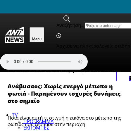
newbeta.ant1news.gr
Skip to content
Αναζήτηση...
Menu
Άρχισε να πληκτρολογείς οτιδήπ
Κοινωνία
10 Ιουνίου 2025 17:30
Τελευταία ενημέρωση : 10 Ιουνίου 2025 17:31
Ανάβυσσος: Χωρίς ενεργό μέτωπο η
φωτιά - Παραμένουν ισχυρές δυνάμεις
στο σημείο
TV
Ποια είναι αυτή τι στιγμή η εικόνα στο μέτωπο της
ΠΡΟΓΡΑΜΜΑ
φωτιάς που ξέσπασε στην περιοχή
ΕΚΠΟΜΠΕΣ