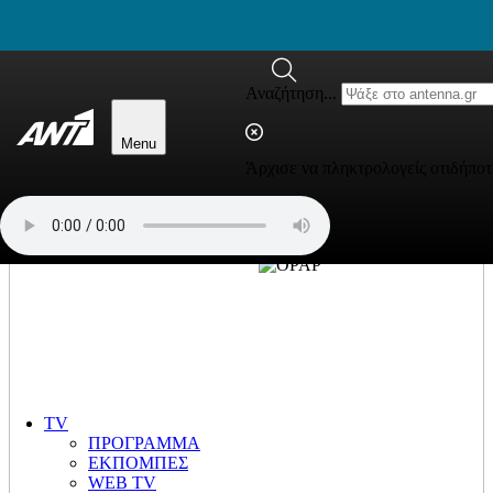
newbeta.ant1news.gr
Μετάβαση στο περιεχόμενο
Αναζήτηση...
Menu
Άρχισε να πληκτρολογείς οτιδήποτ
TV
ΠΡΟΓΡΑΜΜΑ
ΕΚΠΟΜΠΕΣ
WEB TV