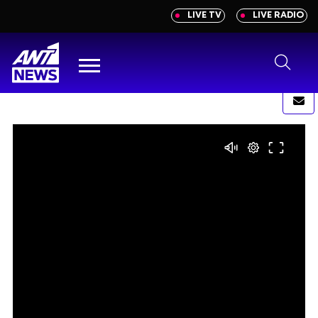
newbeta.ant1news.gr
LIVE TV
LIVE RADIO
Μετάβαση
στο
περιεχόμενο
Menu