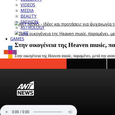
VIDEOS
MEDIA
BEAUTY
FASHION
ASTROLOGY
LIFE
GAMES
Στην οικογένεια της Heaven music, π
Στην οικογένεια της Heaven music, παραμένει, μετά την ανα
Ιδέες και προτάσεις για ψυχαγωγία κα
Ο ANT1 και το ANT1+ σας προσφέρουν αμέτρητες επιλογές γ
Οι ανάγκες υγειονομικής φροντίδας σ