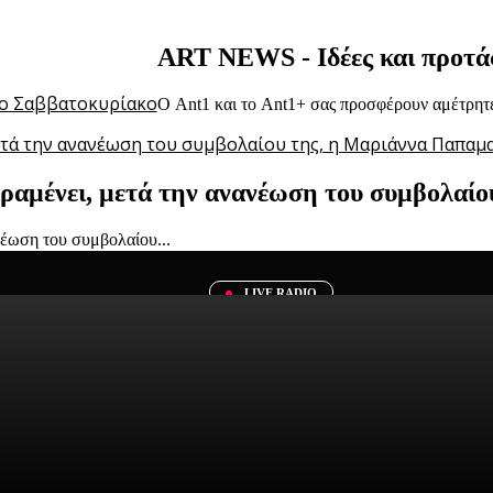
ΑRT NEWS - Ιδέες και προτά
Ο Ant1 και το Ant1+ σας προσφέρουν αμέτρητες
αραμένει, μετά την ανανέωση του συμβολαί
νέωση του συμβολαίου...
LIVE RADIO
ι για διασκέδαση το Σαββατοκύριακο
ια ένα αξέχαστο...
τους δημοφιλείς τουριστικούς προορισμούς