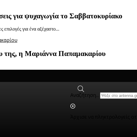
σεις για ψυχαγωγία το Σαββατοκυρίακο
 επιλογές για ένα αξέχαστο...
ου της, η Μαριάννα Παπαμακαρίου
Αναζήτηση...
Άρχισε να πληκτρολογείς ο
 αποτελούν μια διαρκή πρόκληση