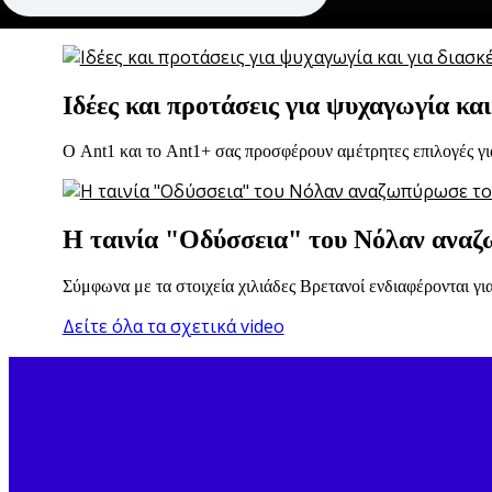
Στη Μύκονο, το MyClinic, μέλος του Ομίλου Hellenic Healthc
Ιδέες και προτάσεις για ψυχαγωγία κα
Ο Ant1 και το Ant1+ σας προσφέρουν αμέτρητες επιλογές για
Η ταινία "Οδύσσεια" του Νόλαν αναζω
Σύμφωνα με τα στοιχεία χιλιάδες Βρετανοί ενδιαφέρονται γι
Δείτε όλα τα σχετικά video