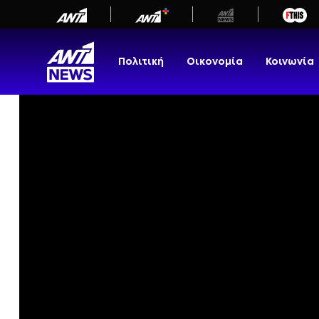
newbeta.ant1news.gr
Μετάβαση
στο
περιεχόμενο
Πολιτική
Οικονομία
Κοινωνία