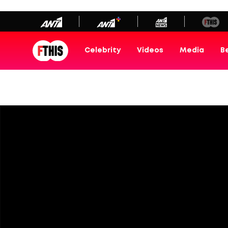
newbeta.ant1news.gr
Μετάβαση
στο
περιεχόμενο
Celebrity
Videos
Media
B