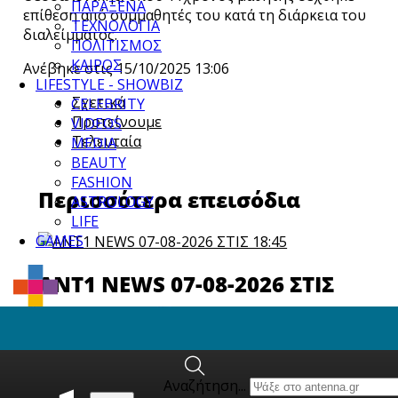
ΠΑΡΑΞΕΝΑ
επίθεση από συμμαθητές του κατά τη διάρκεια του
ΤΕΧΝΟΛΟΓΙΑ
διαλείμματος.
ΠΟΛΙΤΙΣΜΟΣ
ΚΑΙΡΟΣ
Ανέβηκε στις 15/10/2025 13:06
LIFESTYLE - SHOWBIZ
Σχετικά
CELEBRITY
Προτείνουμε
VIDEOS
Τελευταία
MEDIA
BEAUTY
FASHION
Περισσότερα επεισόδια
ASTROLOGY
LIFE
GAMES
ANT1 NEWS 07-08-2026 ΣΤΙΣ
18:45
Αναζήτηση...
Tέλος εποχής για τις παλιές