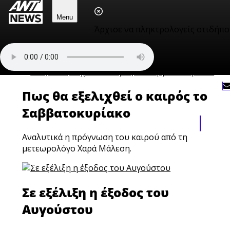
ταυτότητες
Menu
Άρχισε να πληκτρολογείς οτιδήπο
Μόνο για εντός Ελλάδας ισχύουν και όχι για
ταξίδια.
Πως θα εξελιχθεί ο καιρός το
Σαββατοκυρίακο
Αναλυτικά η πρόγνωση του καιρού από τη
μετεωρολόγο Χαρά Μάλεση.
Σε εξέλιξη η έξοδος του
Αυγούστου