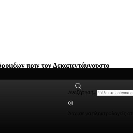
δρομέων πριν τον Δεκαπεντάυγουστο
 αναχωρίσουν, σχεδόν 32 χιλιάδες...
Αναζήτηση...
 bar
Άρχισε να πληκτρολογείς ο
νειακή τραγωδία