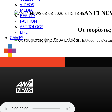
VIDEOS
MEDIA
ANT1 NEWS
BEAUTY
FASHION
ASTROLOGY
Οι τουρίστες
LIFE
GAMES
Η Ελλάδα, βρίσκεται
Π
Τροχαίο στις Σέρρες: Βυθισμένη στο 