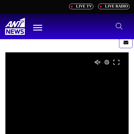
newbeta.ant1news.gr
LIVE TV
LIVE RADIO
Μετάβαση
στο
περιεχόμενο
Menu