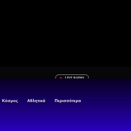
LIVE RADIO
Κόσμος
Αθλητικά
Περισσότερα