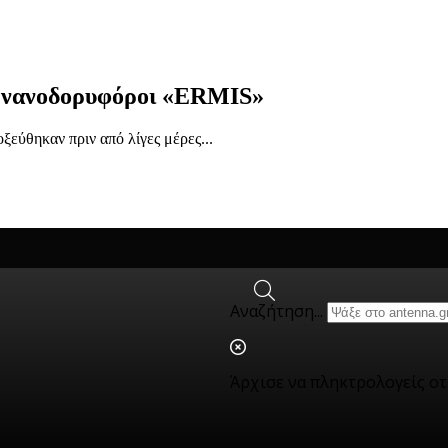
ί νανοδορυφόροι «ERMIS»
εύθηκαν πριν από λίγες μέρες...
Αναζήτηση...
Άρχισε να πληκτρολογείς ο
υ θα πληγούν
ησαν ήδη στο χώρο της...