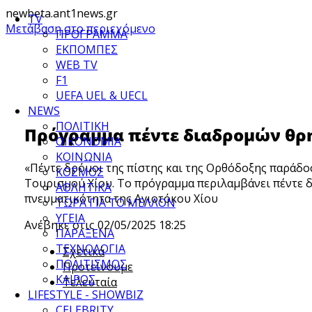
newbeta.ant1news.gr
TV
Μετάβαση στο περιεχόμενο
ΠΡΟΓΡΑΜΜΑ
ΕΚΠΟΜΠΕΣ
WEB TV
F1
UEFA UEL & UECL
NEWS
ΠΟΛΙΤΙΚΗ
Πρόγραμμα πέντε διαδρομών θρη
ΟΙΚΟΝΟΜΙΑ
ΚΟΙΝΩΝΙΑ
«Πέντε δρόμοι της πίστης και της Ορθόδοξης παράδο
ΚΟΣΜΟΣ
Τουρισμού Χίου. Το πρόγραμμα περιλαμβάνει πέντε δ
ΑΘΛΗΤΙΚΑ
πνευματικότητα της Αγιοτόκου Χίου
ΤΩΡΑ ΓΙΑ ΤΟ ΜΕΛΛΟΝ
ΥΓΕΙΑ
Ανέβηκε στις 02/05/2025 18:25
ΠΑΡΑΞΕΝΑ
×
ΤΕΧΝΟΛΟΓΙΑ
Σχετικά
Powered By
ΠΟΛΙΤΙΣΜΟΣ
Προτείνουμε
ΚΑΙΡΟΣ
Τελευταία
LIFESTYLE - SHOWBIZ
CELEBRITY