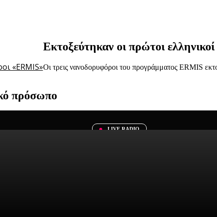
Εκτοξεύτηκαν οι πρώτοι ελληνικο
Οι τρεις νανοδορυφόροι του προγράμματος ERMIS εκτοξ
ικό πρόσωπο
ημίου Κολούμπια κατασκεύασαν ένα ρομποτικό πρόσωπο που...
LIVE RADIO
 τσέπης με έδρα την Κίνα, χρησιμοποιεί...
Τεχνητή νοημοσύνη: Τα επαγγέλματα πο
Μέσα στο 2026 αναμένεται να επεκταθούν οι αλλαγές που ξεκίν