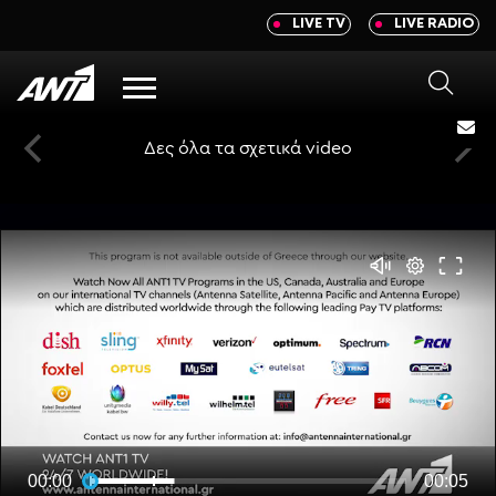
newbeta.ant1news.gr
LIVE TV
LIVE RADIO
Μετάβαση
στο
περιεχόμενο
Menu
Δες όλα τα σχετικά video
00:00
00:05