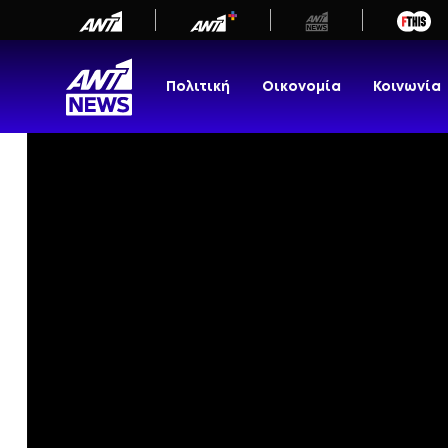
newbeta.ant1news.gr
Μετάβαση
στο
περιεχόμενο
Πολιτική
Οικονομία
Κοινωνία