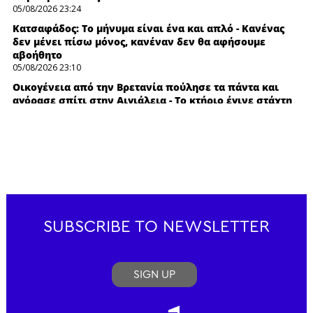
05/08/2026 23:24
Κατσαφάδος: Το μήνυμα είναι ένα και απλό - Κανένας
δεν μένει πίσω μόνος, κανέναν δεν θα αφήσουμε
αβοήθητο
05/08/2026 23:10
Οικογένεια από την Βρετανία πούλησε τα πάντα και
αγόρασε σπίτι στην Αιγιάλεια - Το κτήριο έγινε στάχτη
μέρες πριν την μετακόμιση
05/08/2026 22:58
Φωτιά στα Αϊβαλιώτικα Βόλου - Μεγάλη επιχείρηση της
Πυροσβεστικής
05/08/2026 22:44
Παναθηναϊκός - ΤΣΣΚΑ 1948 : Ενός λεπτού σιγή για τους
πιλότους και τους πυροσβέστες που έχασαν τη ζωή
τους
SUBSCRIBE TO NEWSLETTER
05/08/2026 22:29
Σύμη: Στον 8ο αγνοούμενο Γερμανό τουρίστα ανήκει η
σορός που εντοπίστηκε το πρωί
SIGN UP
05/08/2026 22:16
Χαλκιδική: Εντός ορίων οι πρώτες αναλύσεις στο
πόσιμο νερό της Σίβηρης