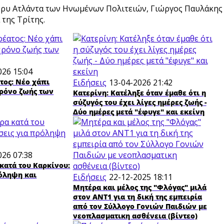
ορυ Ατλάντα των Ηνωμένων Πολιτειών, Γιώργος Παυλάκης
της Τρίτης.
026 15:04
τος: Νέο χάπι
Ειδήσεις
13-04-2026 21:42
χρόνο ζωής των
Κατερίνη: Κατέληξε όταν έμαθε ότι η
σύζυγός του έχει λίγες ημέρες ζωής -
Δύο ημέρες μετά "έφυγε" και εκείνη
026 07:38
κατά του Καρκίνου:
ρόληψη και
Ειδήσεις
22-12-2025 18:11
Μητέρα και μέλος της "Φλόγας" μιλά
στον ΑΝΤ1 για τη δική της εμπειρία
από τον Σύλλογο Γονιών Παιδιών με
νεοπλασματικη ασθένεια (βίντεο)