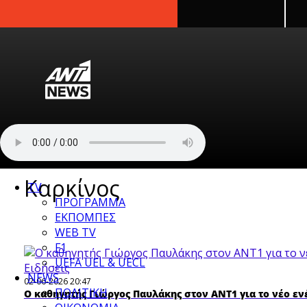
newbeta.ant1news.gr
Skip to content
Καρκίνος
TV
ΠΡΟΓΡΑΜΜΑ
ΕΚΠΟΜΠΕΣ
WEB TV
F1
UEFA UEL & UECL
Ειδήσεις
NEWS
02-06-2026 20:47
ΠΟΛΙΤΙΚΗ
Ο καθηγητής Γιώργος Παυλάκης στον ΑΝΤ1 για το νέο ε