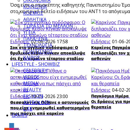
ΟΙΚΟΝΟΜΙΑ
Όσα είπε ο επισκέπτης καθηγητής Πανεπιστημίου Έμ
ΚΟΙΝΩΝΙΑ
στο κεντρικό δελτίο ειδήσεων του ΑΝΤ1 το απόγευμα 
ΚΟΣΜΟΣ
ΑΘΛΗΤΙΚΑ
ΤΩΡΑ ΓΙΑ ΤΟ ΜΕΛΛΟΝ
ΥΓΕΙΑ
ΠΑΡΑΞΕΝΑ
Ειδήσεις
02-06-2026 17:58
Ειδήσεις
01-06-2
ΤΕΧΝΟΛΟΓΙΑ
Σοκ στο αγγλικό ποδόσφαιρο: Ο
Καρκίνος Παγκρέα
ΠΟΛΙΤΙΣΜΟΣ
θρυλικός Κέβιν Κίγκαν αποκάλυψε
διπλασιάζει τον 
ΚΑΙΡΟΣ
ότι έχει καρκίνο τέταρτου σταδίου
ασθενών
LIFESTYLE - SHOWBIZ
CELEBRITY
VIDEOS
MEDIA
BEAUTY
Ειδήσεις
04-02-2
FASHION
Ειδήσεις
10-03-2026 23:00
Παγκόσμια Ημέρα 
Οι δράσεις για π
ASTROLOGY
Θεσσαλονίκη: Πέθανε ο αστυνομικός
θεραπεία
που είχε ενημερωθεί καθυστερημένα
LIFE
πως πάσχει από καρκίνο
GAMES