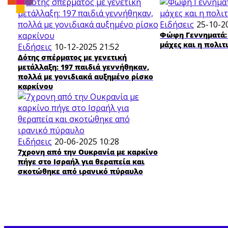
Ειδήσεις
25-10-2
Φώφη Γεννηματά: 
μάχες και η πολιτ
Ειδήσεις
10-12-2025 21:52
Δότης σπέρματος με γενετική
μετάλλαξη: 197 παιδιά γεννήθηκαν,
πολλά με γονιδιακά αυξημένο ρίσκο
καρκίνου
Ειδήσεις
20-06-2025 10:28
7χρονη από την Ουκρανία με καρκίνο
πήγε στο Ισραήλ για θεραπεία και
σκοτώθηκε από ιρανικό πύραυλο