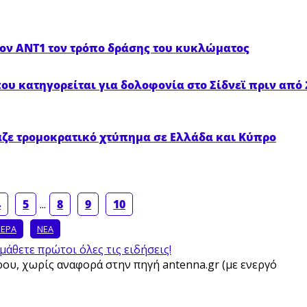
ον ΑΝΤ1 τον τρόπο δράσης του κυκλώματος
ου κατηγορείται για δολοφονία στο Σίδνεϊ πριν από 
αζε τρομοκρατικό χτύπημα σε Ελλάδα και Κύπρο
4
5
...
8
9
10
ΜΕΡΑ
ΝΕΑ
μάθετε πρώτοι όλες τις ειδήσεις!
υ, χωρίς αναφορά στην πηγή antenna.gr (με ενεργό