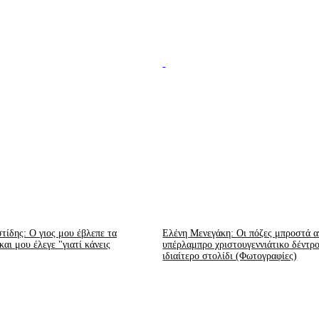
ίδης: Ο γιος μου έβλεπε τα
Ελένη Μενεγάκη: Οι πόζες μπροστά α
αι μου έλεγε "γιατί κάνεις
υπέρλαμπρο χριστουγεννιάτικο δέντρ
ιδιαίτερο στολίδι (Φωτογραφίες)