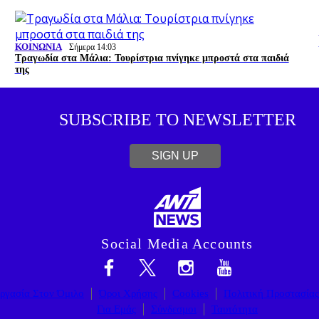
ΚΟΙΝΩΝΙΑ
Σήμερα 14:03
Τραγωδία στα Μάλια: Τουρίστρια πνίγηκε μπροστά στα παιδιά
της
SUBSCRIBE TO NEWSLETTER
SIGN UP
Social Media Accounts
ργασία Στον Όμιλο
Όροι Χρήσης
Cookies
Πολιτική Προστασία
Για Εμάς
Σύνδεσμοι
Ταυτότητα