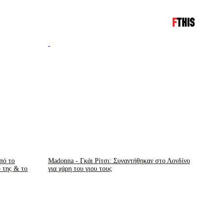
πό το
Madonna - Γκάι Ρίτσι: Συναντήθηκαν στο Λονδίνο
ο της & το
για χάρη του γιου τους