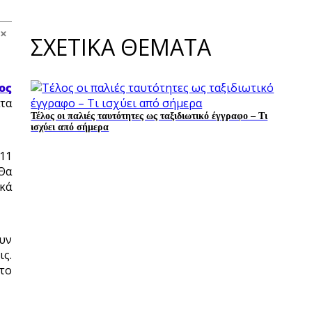
ΣΧΕΤΙΚΑ ΘΕΜΑΤΑ
ος
τα
Τέλος οι παλιές ταυτότητες ως ταξιδιωτικό έγγραφο – Τι
ισχύει από σήμερα
 11
 Θα
ικά
ουν
ις.
το