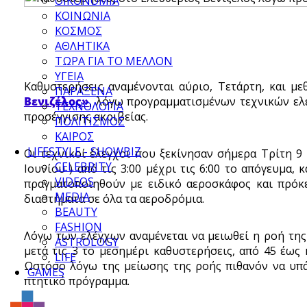
ΟΙΚΟΝΟΜΙΑ
ΚΟΙΝΩΝΙΑ
ΚΟΣΜΟΣ
ΑΘΛΗΤΙΚΑ
ΤΩΡΑ ΓΙΑ ΤΟ ΜΕΛΛΟΝ
ΥΓΕΙΑ
Καθυστερήσεις αναμένονται αύριο, Τετάρτη, και μ
ΠΑΡΑΞΕΝΑ
Βενιζέλος»
, λόγω προγραμματισμένων τεχνικών ελ
ΤΕΧΝΟΛΟΓΙΑ
προσέγγισης ακριβείας.
ΠΟΛΙΤΙΣΜΟΣ
ΚΑΙΡΟΣ
LIFESTYLE - SHOWBIZ
Οι τεχνικοί έλεγχοι που ξεκίνησαν σήμερα Τρίτη 9 
CELEBRITY
Ιουνίου ) από τις 3:00 μέχρι τις 6:00 το απόγευμα
VIDEOS
πραγματοποιηθούν με ειδικό αεροσκάφος και πρόκε
MEDIA
διαστήματα σε όλα τα αεροδρόμια.
BEAUTY
FASHION
Λόγω των ελέγχων αναμένεται να μειωθεί η ροή της
ASTROLOGY
μετά τις 3 το μεσημέρι καθυστερήσεις, από 45 έως 
LIFE
Ωστόσο λόγω της μείωσης της ροής πιθανόν να υπά
GAMES
πτητικό πρόγραμμα.