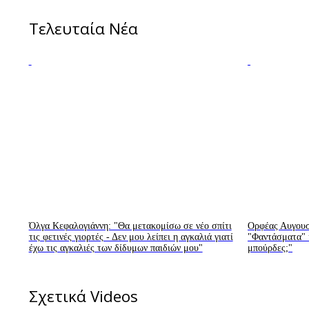
Τελευταία Νέα
Όλγα Κεφαλογιάννη: "Θα μετακομίσω σε νέο σπίτι
Ορφέας Αυγουστ
τις φετινές γιορτές - Δεν μου λείπει η αγκαλιά γιατί
"Φαντάσματα" κ
έχω τις αγκαλιές των δίδυμων παιδιών μου"
μπούρδες;"
Σχετικά Videos