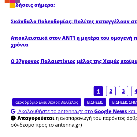
Ειδήσεις σήμερα:
Σκάνδαλο Πολεοδομίας: Πολίτες καταγγέλουν στ
Αποκλειστικά στον ΑΝΤ1 η μητέρα του ομογενή π
χρόνια
Ο 37χρονος Παλαιστίνιος μέλος της Χαμάς ετοίμ
1
2
3
αεροδρόμιο Ελευθέριος Βενιζέλος
ΕΙΔΗΣΕΙΣ
ΕΙΔΗΣΕΙΣ ΣΗ
Ακολουθήστε το antenna.gr στο
Google News
και 
Απαγορεύεται
η αναπαραγωγή του παρόντος άρθρο
σύνδεσμο προς το antenna.gr)