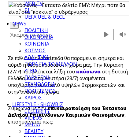
WEB TV
F1
UEFA UEL & UECL
NEWS
-
📎
ΠΟΛΙΤΙΚΗ
Άκουσε το άρθρο
ΟΙΚΟΝΟΜΙΑ
ΚΟΙΝΩΝΙΑ
ΚΟΣΜΟΣ
ΑΘΛΗΤΙΚΑ
Σε πολύ υψηλά επίπεδα θα παραμείνει σήμερα και
ΤΩΡΑ ΓΙΑ ΤΟ ΜΕΛΛΟΝ
αύριο η θερμοκρασία στη χώρα μας. Την Κυριακή
ΥΓΕΙΑ
(27/7) προβλέπεται λήξη του
καύσωνα
στη δυτική
ΠΑΡΑΞΕΝΑ
Ελλάδα, ενώ τη Δευτέρα (28/7) αναμένεται
ΤΕΧΝΟΛΟΓΙΑ
υποχώρηση των πολύ υψηλών θερμοκρασιών και
ΠΟΛΙΤΙΣΜΟΣ
στην ανατολική χώρα.
ΚΑΙΡΟΣ
LIFESTYLE - SHOWBIZ
Σύμφωνα με την
επικαιροποίηση του Έκτακτου
CELEBRITY
Δελτίου Επικίνδυνων Καιρικών Φαινομένων
,
VIDEOS
επισημαίνεται πως:
MEDIA
BEAUTY