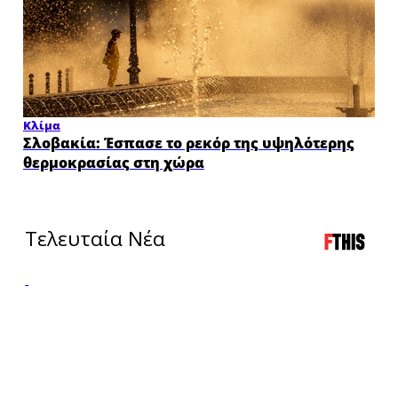
Κλίμα
Σλοβακία: Έσπασε το ρεκόρ της υψηλότερης
θερμοκρασίας στη χώρα
LIVE
LIVE
TV
RADIO
Τελευταία Νέα