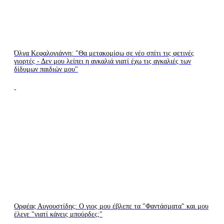
Όλγα Κεφαλογιάννη: "Θα μετακομίσω σε νέο σπίτι τις φετινές
γιορτές - Δεν μου λείπει η αγκαλιά γιατί έχω τις αγκαλιές των
δίδυμων παιδιών μου"
Ορφέας Αυγουστίδης: Ο γιος μου έβλεπε τα "Φαντάσματα" και μου
έλεγε "γιατί κάνεις μπούρδες;"