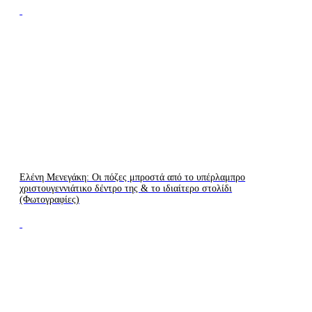
Ελένη Μενεγάκη: Οι πόζες μπροστά από το υπέρλαμπρο
χριστουγεννιάτικο δέντρο της & το ιδιαίτερο στολίδι
(Φωτογραφίες)