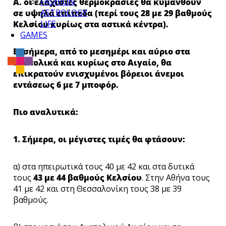
FASHION
Α. οι ελάχιστες θερμοκρασίες θα κυμανθούν
ASTROLOGY
σε υψηλά επίπεδα (περί τους 28 με 29 βαθμούς
LIFE
Κελσίου κυρίως στα αστικά κέντρα).
GAMES
Β. σήμερα, από το μεσημέρι και αύριο στα
ανατολικά και κυρίως στο Αιγαίο, θα
επικρατούν ενισχυμένοι βόρειοι άνεμοι
εντάσεως 6 με 7 μποφόρ.
Πιο αναλυτικά:
1. Σήμερα, οι μέγιστες τιμές θα φτάσουν:
α) στα ηπειρωτικά τους 40 με 42 και στα δυτικά
τους
43 με 44 βαθμούς Κελσίου
. Στην Αθήνα τους
41 με 42 και στη Θεσσαλονίκη τους 38 με 39
βαθμούς.