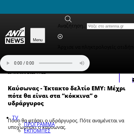
newbeta.ant1news.gr
Skip to content
Αναζήτηση...
Menu
Άρχισε να πληκτρολογείς οτιδήπ
Κλίμα
25 Ιουλίου 2025 11:22
Καύσωνας - Έκτακτο δελτίο ΕΜΥ: Μέχρι
πότε θα είναι στα “κόκκινα” ο
υδράργυρος
TV
Πόσο θα φτάσει ο υδράργυρος. Πότε αναμένεται να
ΠΡΟΓΡΑΜΜΑ
υποχωρήσει ο καύσωνας.
ΕΚΠΟΜΠΕΣ