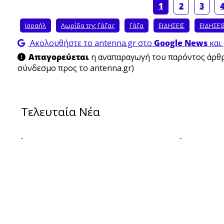
1
2
3
Ισραήλ
Λωρίδα της Γάζας
Γάζα
ΕΙΔΗΣΕΙΣ
ΕΙΔΗΣΕΙ
Ακολουθήστε το antenna.gr στο
Google News
και 
Απαγορεύεται
η αναπαραγωγή του παρόντος άρθρο
σύνδεσμο προς το antenna.gr)
Τελευταία Νέα