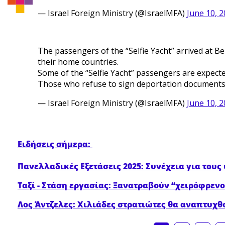
— Israel Foreign Ministry (@IsraelMFA)
June 10, 
The passengers of the “Selfie Yacht” arrived at B
their home countries.
Some of the “Selfie Yacht” passengers are expecte
Those who refuse to sign deportation documents 
— Israel Foreign Ministry (@IsraelMFA)
June 10, 
Ειδήσεις σήμερα:
Πανελλαδικές Εξετάσεις 2025: Συνέχεια για του
Ταξί - Στάση εργασίας: Ξανατραβούν “χειρόφρενο
Λος Άντζελες: Xιλιάδες στρατιώτες θα αναπτυχθο