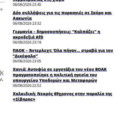
06/08/2026 23:45
Δύο συλλήψεις για τις πυρκαγιές σε Σκύρο και
Λακωνία
06/08/2026 23:32
Γερμανία – δημοσκοπήσεις: “Καλπάζει” η
ακροδεξιά AfD
06/08/2026 23:18
ΠΑΟΚ – Άντερλεχτ: Όλα πήγαν… στραβά για τον
“Δικέφαλο”
06/08/2026 23:05
Χανιά: Αυτοψία σε εργοτάξια του νέου ΒΟΑΚ
ής
πραγματοποίησε η πολιτική ηγεσία του
ν,
υπουργείου Υποδομών και Μεταφορών
06/08/2026 22:52
Χαλκιδική: Νεκρός 69χρονος στην παραλία της
«Σίβηρης»
06/08/2026 22:40
ΕΛ.Α.Σ.: Ο τομέας Ενέργειας και Περιβάλλοντος του
κόμματος βάλλει κατά της κυβέρνησης για την
έναρξη της κυνηγετικής περιόδου
06/08/2026 22:26