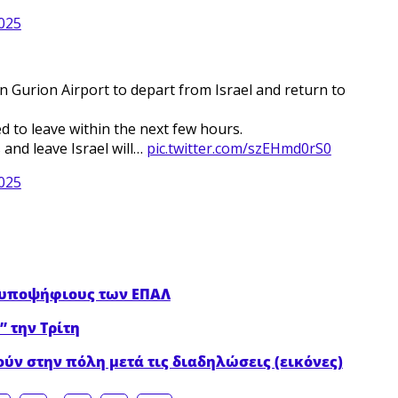
2025
en Gurion Airport to depart from Israel and return to
d to leave within the next few hours.
and leave Israel will…
pic.twitter.com/szEHmd0rS0
2025
ς υποψήφιους των ΕΠΑΛ
” την Τρίτη
ύν στην πόλη μετά τις διαδηλώσεις (εικόνες)