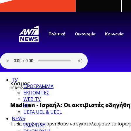
newbeta.ant1news.gr
Skip to content
Πολιτική
Οικονομία
Κοινωνία
TV
Κόσμος
ΠΡΟΓΡΑΜΜΑ
10 Ιουνίου 2025 07:25
ΕΚΠΟΜΠΕΣ
WEB TV
Madleen - Ισραήλ: Οι ακτιβιστές οδηγήθ
F1
UEFA UEL & UECL
NEWS
Τι θα συμβεί αν αρνηθούν να εγκαταλείψουν το Ισραή
ΠΟΛΙΤΙΚΗ