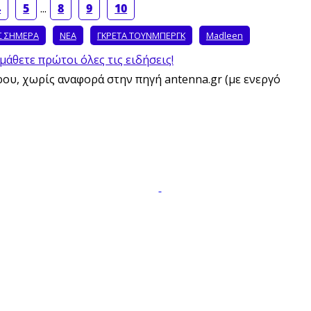
4
5
...
8
9
10
Σ ΣΗΜΕΡΑ
ΝΕΑ
ΓΚΡΕΤΑ ΤΟΥΝΜΠΕΡΓΚ
Madleen
μάθετε πρώτοι όλες τις ειδήσεις!
υ, χωρίς αναφορά στην πηγή antenna.gr (με ενεργό