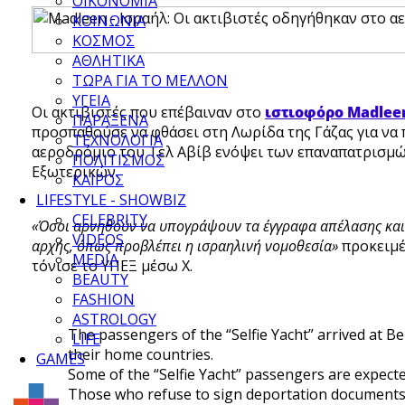
ΟΙΚΟΝΟΜΙΑ
ΚΟΙΝΩΝΙΑ
ΚΟΣΜΟΣ
ΑΘΛΗΤΙΚΑ
ΤΩΡΑ ΓΙΑ ΤΟ ΜΕΛΛΟΝ
ΥΓΕΙΑ
Οι ακτιβιστές που επέβαιναν στο
ιστιοφόρο Madlee
ΠΑΡΑΞΕΝΑ
προσπαθούσε να φθάσει στη Λωρίδα της Γάζας για να
ΤΕΧΝΟΛΟΓΙΑ
αεροδρόμιο του Τελ Αβίβ ενόψει των επαναπατρισμώ
ΠΟΛΙΤΙΣΜΟΣ
Εξωτερικών.
ΚΑΙΡΟΣ
LIFESTYLE - SHOWBIZ
CELEBRITY
«Όσοι αρνηθούν να υπογράψουν τα έγγραφα απέλασης και 
VIDEOS
αρχής, όπως προβλέπει η ισραηλινή νομοθεσία»
προκειμέν
MEDIA
τόνισε το ΥΠΕΞ μέσω X.
BEAUTY
FASHION
ASTROLOGY
The passengers of the “Selfie Yacht” arrived at B
LIFE
their home countries.
GAMES
Some of the “Selfie Yacht” passengers are expecte
Those who refuse to sign deportation documents 