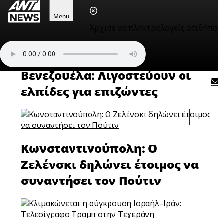
φωτίζει τον Ναό του
Ποσειδώνα στην Ελλάδα
Menu
Άρχισε να πληκτρολογείς οτιδήπο
Βενεζουέλα: Λιγοστεύουν οι
ελπίδες για επιζώντες
Κωνσταντινούπολη: Ο
Ζελένσκι δηλώνει έτοιμος να
συναντήσει τον Πούτιν