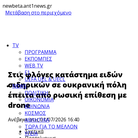
newbeta.ant1news.gr
Μετάβαση στο περιεχόμενο
TV
ΠΡΟΓΡΑΜΜΑ
ΕΚΠΟΜΠΕΣ
WEB TV
F1
Στις φλόγες κατάστημα ειδών
UEFA UEL & UECL
σιδηρικών σε ουκρανική πόλη
NEWS
ΠΟΛΙΤΙΚΗ
έπειτα από ρωσική επίθεση με
ΟΙΚΟΝΟΜΙΑ
drone
ΚΟΙΝΩΝΙΑ
ΚΟΣΜΟΣ
Ανέβηκε στις 01/07/2026 16:40
ΑΘΛΗΤΙΚΑ
ΤΩΡΑ ΓΙΑ ΤΟ ΜΕΛΛΟΝ
Σχετικά
ΥΓΕΙΑ
Προτείνουμε