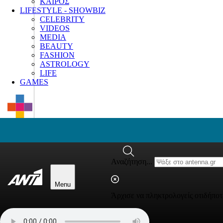
ΚΑΙΡΟΣ
LIFESTYLE - SHOWBIZ
CELEBRITY
VIDEOS
MEDIA
BEAUTY
FASHION
ASTROLOGY
LIFE
GAMES
Αναζήτηση...
Menu
Άρχισε να πληκτρολογείς οτιδήποτ