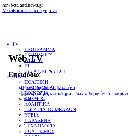
newbeta.ant1news.gr
Μετάβαση στο περιεχόμενο
TV
ΠΡΟΓΡΑΜΜΑ
ΕΚΠΟΜΠΕΣ
Web TV
WEB TV
F1
UEFA UEL & UECL
Επεισόδια
NEWS
ΠΟΛΙΤΙΚΗ
Προσθήκη στην βιβλιοθήκη
ΟΙΚΟΝΟΜΙΑ
ΚΟΙΝΩΝΙΑ
ΚΟΣΜΟΣ
ΑΘΛΗΤΙΚΑ
ΤΩΡΑ ΓΙΑ ΤΟ ΜΕΛΛΟΝ
ΥΓΕΙΑ
ΠΑΡΑΞΕΝΑ
ΤΕΧΝΟΛΟΓΙΑ
ΠΟΛΙΤΙΣΜΟΣ