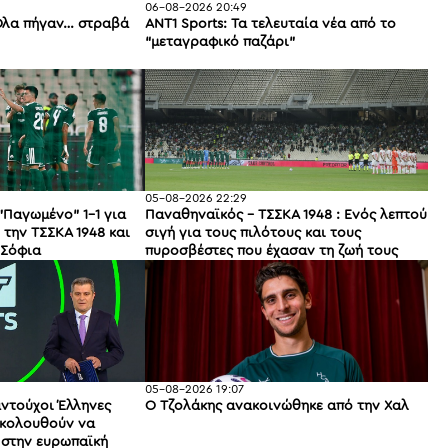
06-08-2026 20:49
Όλα πήγαν… στραβά
ANT1 Sports: Τα τελευταία νέα από το
“μεταγραφικό παζάρι”
05-08-2026 22:29
"Παγωμένο" 1-1 για
Παναθηναϊκός - ΤΣΣΚΑ 1948 : Ενός λεπτού
την ΤΣΣΚΑ 1948 και
σιγή για τους πιλότους και τους
 Σόφια
πυροσβέστες που έχασαν τη ζωή τους
05-08-2026 19:07
αντούχοι Έλληνες
Ο Τζολάκης ανακοινώθηκε από την Χαλ
ακολουθούν να
 στην ευρωπαϊκή