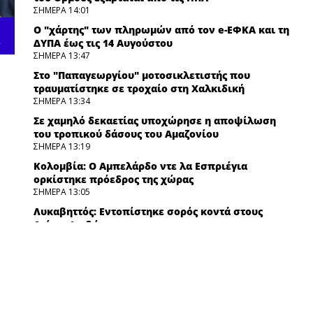
ΣΗΜΕΡΑ 14:01
Ο "χάρτης" των πληρωμών από τον e-ΕΦΚΑ και τη
Σήμερα 08:55
Σάκκαρη: Τέταρτη σερί ήττα από την Γκοφ και αποκλεισμός
ΔΥΠΑ έως τις 14 Αυγούστου
από το Τουρνουά του Τορόντο
ΣΗΜΕΡΑ 13:47
Στο "Παπαγεωργίου" μοτοσικλετιστής που
τραυματίστηκε σε τροχαίο στη Χαλκιδική
ΣΗΜΕΡΑ 13:34
Σε χαμηλό δεκαετίας υποχώρησε η αποψίλωση
του τροπικού δάσους του Αμαζονίου
ΣΗΜΕΡΑ 13:19
Κολομβία: Ο Αμπελάρδο ντε λα Εσπριέγια
ορκίστηκε πρόεδρος της χώρας
ΣΗΜΕΡΑ 13:05
Λυκαβηττός: Εντοπίστηκε σορός κοντά στους
Αγίους Ισιδώρους
ΣΗΜΕΡΑ 12:52
Μέμφις Γκρίζλις: Από επιπτώσεις ναρκωτικών
ουσιών ο θάνατος του Μπράντον Κλαρκ
ΣΗΜΕΡΑ 12:40
Χαλκιδική: Παιδί 8 ετών χτύπησε το κεφάλι του σε