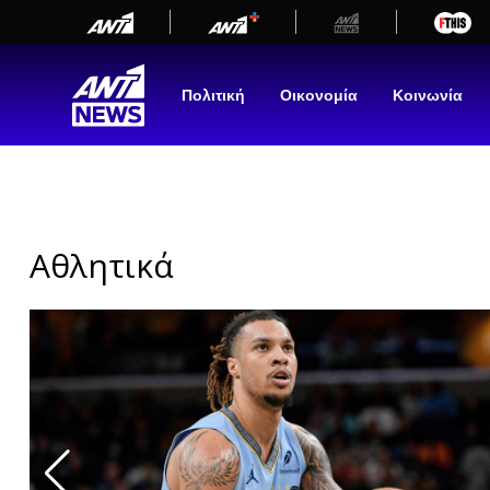
newbeta.ant1news.gr
Skip
to
content
Πολιτική
Οικονομία
Κοινωνία
Αθλητικά