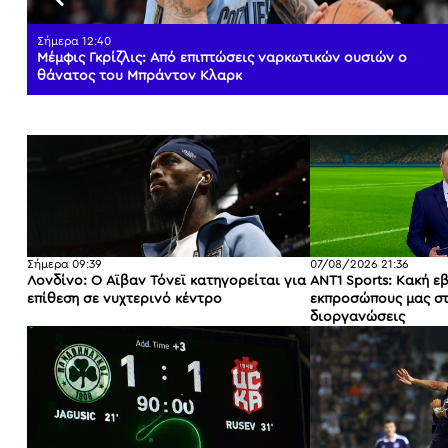
Σήμερα 12:40
Μέμφις Γκρίζλις: Από επιπτώσεις ναρκωτικών ουσιών ο
θάνατος του Μπράντον Κλαρκ
Σήμερα 09:39
07/08/2026 21:36
Λονδίνο: Ο Άϊβαν Τόνεϊ κατηγορείται για
ANT1 Sports: Κακή ε
επίθεση σε νυχτερινό κέντρο
εκπροσώπους μας στ
διοργανώσεις