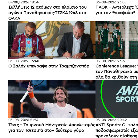
07/08/2026 18:34
06-08-2026 23:05
Συλλήψεις 12 ατόμων στο πλαίσιο του
ΠΑΟΚ – Άντερλεχτ: 
αγώνα Παναθηναϊκός-ΤΣΣΚΑ 1948 στο
για τον “Δικέφαλο”
ΟΑΚΑ
06-08-2026 16:40
05-08-2026 23:36
Ο Σαλάχ υπέγραψε στην Τραμπζονσπόρ
Conference League: 
τον Παναθηναϊκό με 
όλα θα κριθούν στη
05-08-2026 21:37
05-08-2026 20:42
Τένις - Τουρνουά Μόντρεαλ: Αποκλεισμός
ANT1 Sports: Οι ταλ
για τον Τσιτσιπά στον δεύτερο γύρο
ποδοσφαιριστές εξ
προκαλούν αίσθηση