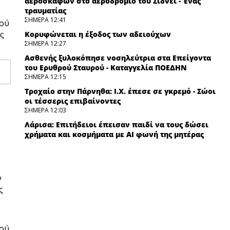
αεροσκαφών στο αεροδρόμιο του Σίδνεϊ - Ένας
τραυματίας
ΣΗΜΕΡΑ 12:41
νού
ς
Κορυφώνεται η έξοδος των αδειούχων
ΣΗΜΕΡΑ 12:27
Ασθενής ξυλοκόπησε νοσηλεύτρια στα Επείγοντα
του Ερυθρού Σταυρού - Καταγγελία ΠΟΕΔΗΝ
ΣΗΜΕΡΑ 12:15
Τροχαίο στην Πάρνηθα: Ι.Χ. έπεσε σε γκρεμό - Σώοι
οι τέσσερις επιβαίνοντες
ΣΗΜΕΡΑ 12:03
Λάρισα: Επιτήδειοι έπεισαν παιδί να τους δώσει
χρήματα και κοσμήματα με ΑΙ φωνή της μητέρας
του
ΣΗΜΕΡΑ 11:48
Χανιά: Συνελήφθη 24χρονος που κλείδωσε την
ανήλικη πρώην του σπίτι του
ν
ΣΗΜΕΡΑ 11:34
ς
Κάρπαθος: Παλιά πυρομαχικά εντοπίστηκαν στο
Αρδάνι – Απαγορεύτηκε η κολύμβηση στην
περιοχή
νού
ΣΗΜΕΡΑ 11:21