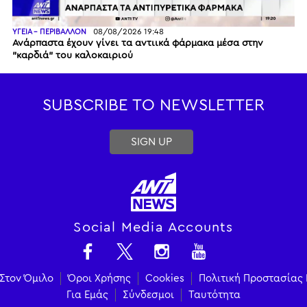
08/08/2026 19:48
ΥΓΕΙΑ - ΠΕΡΙΒΑΛΛΟΝ
Ανάρπαστα έχουν γίνει τα αντιικά φάρμακα μέσα στην
"καρδιά" του καλοκαιριού
SUBSCRIBE TO NEWSLETTER
SIGN UP
Social Media Accounts
Στον Όμιλο
Όροι Χρήσης
Cookies
Πολιτική Προστασίας
Για Εμάς
Σύνδεσμοι
Ταυτότητα