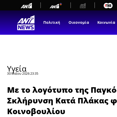
newbeta.ant1news.gr
Skip
to
content
Πολιτική
Οικονομία
Κοινωνία
Υγεία
30 Μαΐου 2026 23:35
Με το λογότυπο της Παγκό
Σκλήρυνση Κατά Πλάκας 
Κοινοβουλίου