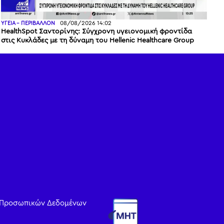
08/08/2026 14:02
ΥΓΕΙΑ - ΠΕΡΙΒΑΛΛΟΝ
HealthSpot Σαντορίνης: Σύγχρονη υγειονομική φροντίδα
στις Κυκλάδες με τη δύναμη του Hellenic Healthcare Group
 Προσωπικών Δεδομένων