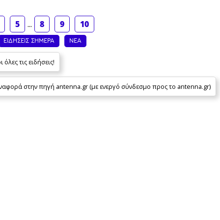
5
...
8
9
10
ΕΙΔΗΣΕΙΣ ΣΗΜΕΡΑ
ΝΕΑ
 όλες τις ειδήσεις!
φορά στην πηγή antenna.gr (με ενεργό σύνδεσμο προς το antenna.gr)