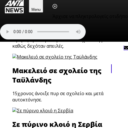
Τουρκία: Άγρια δολοφονία
Menu
26χρονης από τον πρώην
Άρχισε να πληκτρολογείς οτιδήπο
σύντροφο της
9 μέρες πριν τη δολφονία τον είχε καταγγείλει
καθώς δεχόταν απειλές.
Μακελειό σε σχολείο της
Ταϋλάνδης
15χρονος άνοιξε πυρ σε σχολείο και μετά
αυτοκτόνησε.
Σε πύρινο κλοιό η Σερβία