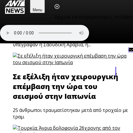
Συμφωνία κοινής άμυνας
Menu
Σαουδικής Αραβίας, Τουρκίας
Άρχισε να πληκτρολογείς οτιδήπο
και Πακιστάν
Η συμφωνία της Μέκκας για την κοινή άμυνα που
υπέγραψαν η Σαουδική Αραβία, η...
Σε εξέλιξη ήταν χειρουργική
επέμβαση την ώρα του
σεισμού στην Ιαπωνία
25 άνθρωποι τραυματίστηκαν μετά από τροχαίο με
τραμ.