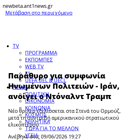
newbeta.ant1news.gr
Μετάβαση στο περιεχόμενο
TV
ΠΡΟΓΡΑΜΜΑ
ΕΚΠΟΜΠΕΣ
WEB TV
F1
Παράθυρο για συμφωνία
UEFA UEL & UECL
Ηνωμένων Πολιτειών - Ιράν,
NEWS
ΠΟΛΙΤΙΚΗ
ανοίγει ο Ντόναλντ Τραμπ
ΟΙΚΟΝΟΜΙΑ
ΚΟΙΝΩΝΙΑ
Νέο θρίλερ εξελίσσεται στα Στενά του Ορμούζ,
ΚΟΣΜΟΣ
μετά τη συντριβή αμερικανικού στρατιωτικού
ΑΘΛΗΤΙΚΑ
ελικοπτέρου.
ΤΩΡΑ ΓΙΑ ΤΟ ΜΕΛΛΟΝ
ΥΓΕΙΑ
Ανέβηκε στις 09/06/2026 19:27