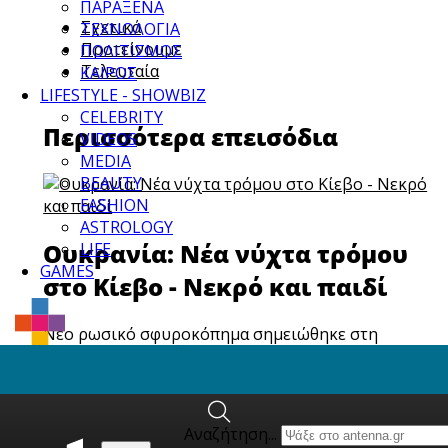
ΠΑΡΑΞΕΝΑ
Σχετικά
ΤΕΧΝΟΛΟΓΙΑ
Προτείνουμε
ΠΟΛΙΤΙΣΜΟΣ
Τελευταία
ΚΑΙΡΟΣ
LIFESTYLE - SHOWBIZ
CELEBRITY
Περισσότερα επεισόδια
VIDEOS
MEDIA
BEAUTY
FASHION
ASTROLOGY
Ουκρανία: Νέα νύχτα τρόμου
LIFE
GAMES
στο Κίεβο - Νεκρό και παιδί
Νέο ρωσικό σφυροκόπημα σημειώθηκε στη
διάρκεια της νύχτας στην ουκρανική...
Αναζήτηση...