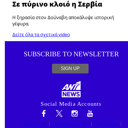
Σε πύρινο κλοιό η Σερβία
Η ξηρασία στον Δούναβη αποκάλυψε ιστορική
γέφυρα.
Δείτε όλα τα σχετικά video
SUBSCRIBE TO NEWSLETTER
SIGN UP
Social Media Accounts
Επικοινωνία
Εργασία Στον Όμιλο
Όροι Χρήσης