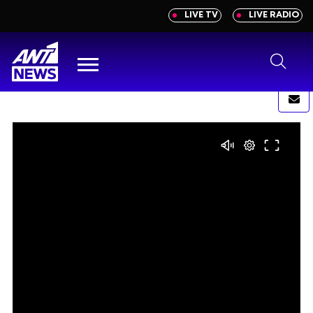
newbeta.ant1news.gr
LIVE TV
LIVE RADIO
Μετάβαση
στο
περιεχόμενο
Menu