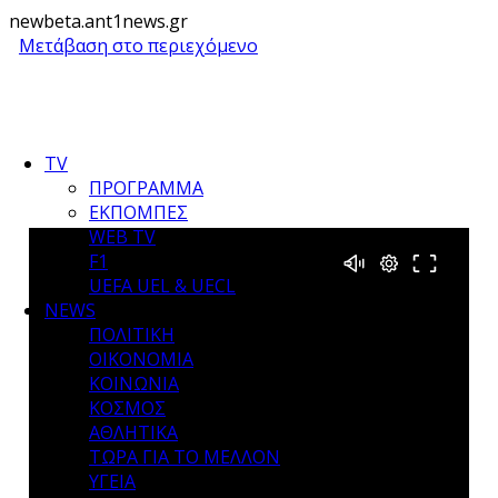
newbeta.ant1news.gr
Μετάβαση στο περιεχόμενο
TV
ΠΡΟΓΡΑΜΜΑ
ΕΚΠΟΜΠΕΣ
WEB TV
F1
UEFA UEL & UECL
NEWS
ΠΟΛΙΤΙΚΗ
ΟΙΚΟΝΟΜΙΑ
ΚΟΙΝΩΝΙΑ
ΚΟΣΜΟΣ
ΑΘΛΗΤΙΚΑ
ΤΩΡΑ ΓΙΑ ΤΟ ΜΕΛΛΟΝ
ΥΓΕΙΑ