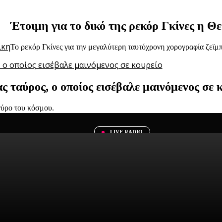
Έτοιμη για το δικό της ρεκόρ Γκίνες η Θ
Το ρεκόρ Γκίνες για την μεγαλύτερη ταυτόχρονη χορογραφία ζεϊμπέ
ς ταύρος, ο οποίος εισέβαλε μαινόμενος σε 
γύρο του κόσμου.
LIVE RADIO
 το απόλυτο viral της πόλης - Καλημέρα Ελ
ομπότ τραγουδά με την συνοδεία ορχήστρας
 διάσημο ανθρωποειδές ρομπότ συνοδεύει η Συμφωνική Ορχήστρα Παν