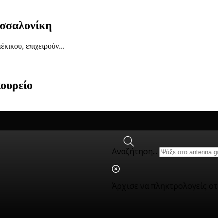
εσσαλονίκη
κικου, επιχειρούν...
κουρείο
λάδα - 20/05/2026
Αναζήτηση...
Άρχισε να πληκτρολογείς ο
επιστημίου του...