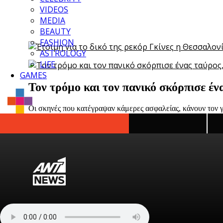
VIDEOS
MEDIA
BEAUTY
FASHION
ASTROLOGY
LIFE
GAMES
Τον τρόμο και τον πανικό σκόρπισε ένα
Οι σκηνές που κατέγραψαν κάμερες ασφαλείας, κάνουν τον 
Θεσσαλονίκη: Batman με ρόλερς έγινε
Ρ
Το