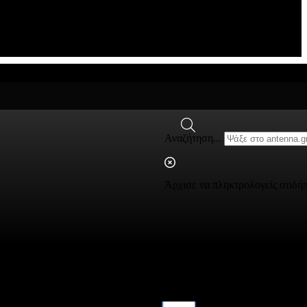
Αναζήτηση...
Άρχισε να πληκτρολογείς οτιδή
ς Προσωπικών Δεδομένων
οι Διαγωνισμών
Ταυτότητα