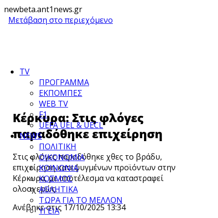
newbeta.ant1news.gr
Μετάβαση στο περιεχόμενο
TV
ΠΡΟΓΡΑΜΜΑ
ΕΚΠΟΜΠΕΣ
WEB TV
F1
Κέρκυρα: Στις φλόγες
UEFA UEL & UECL
παραδόθηκε επιχείρηση
NEWS
ΠΟΛΙΤΙΚΗ
Στις φλόγες παραδόθηκε χθες το βράδυ,
ΟΙΚΟΝΟΜΙΑ
επιχείρηση κατεψυγμένων προϊόντων στην
ΚΟΙΝΩΝΙΑ
Κέρκυρα, με αποτέλεσμα να καταστραφεί
ΚΟΣΜΟΣ
ολοσχερώς.
ΑΘΛΗΤΙΚΑ
ΤΩΡΑ ΓΙΑ ΤΟ ΜΕΛΛΟΝ
Ανέβηκε στις 17/10/2025 13:34
ΥΓΕΙΑ