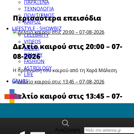
ΠΑΡΑΞΕΝΑ
ΤΕΧΝΟΛΟΓΙΑ
ΠΟΛΙΤΙΣΜΟΣ
Περισσότερα επεισόδια
ΚΑΙΡΟΣ
LIFESTYLE - SHOWBIZ
CELEBRITY
VIDEOS
Δελτίο καιρού στις 20:00 – 07-
MEDIA
08-2026
BEAUTY
FASHION
ASTROLOGY
Η πρόγνωση του καιρού από τη Χαρά Μάλεση.
LIFE
GAMES
Δελτίο καιρού στις 13:45 – 07-
08-2026
Η πρόγνωση του καιρού από τη Χαρά Μάλεση.
Αναζήτηση...