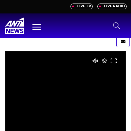
newbeta.ant1news.gr
LIVE TV
LIVE RADIO
Μετάβαση
στο
περιεχόμενο
Menu