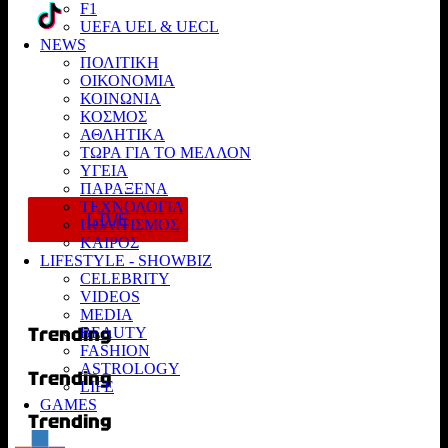
F1
UEFA UEL & UECL
NEWS
ΠΟΛΙΤΙΚΗ
GP Ουγγαρίας: Θρίαμβος Norris μετά από
ΟΙΚΟΝΟΜΙΑ
συγκλονιστική μάχη με τον Piastri
ΚΟΙΝΩΝΙΑ
ΚΟΣΜΟΣ
Ανέβηκε στις 03/08/2025 18:30
ΑΘΛΗΤΙΚΑ
ΤΩΡΑ ΓΙΑ ΤΟ ΜΕΛΛΟΝ
ΥΓΕΙΑ
ΠΑΡΑΞΕΝΑ
ΤΕΧΝΟΛΟΓΙΑ
LIVE
ΠΟΛΙΤΙΣΜΟΣ
ΚΑΙΡΟΣ
LIFESTYLE - SHOWBIZ
CELEBRITY
VIDEOS
MEDIA
Trending
BEAUTY
FASHION
ASTROLOGY
Trending
LIFE
GAMES
Trending