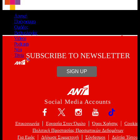
Αρχική
ΤΕΛΕΥΤΑΙΑ VIDEO
Πρόγραμμα
Ομάδες
Βαθμολογίες
Videos
Podcasts
Νέα
SUBSCRIBE TO NEWSLETTER
Trivia
SIGN UP
Social Media Accounts
Επικοινωνία
Εργασία Στον Όμιλο
Όροι Χρήσης
Cookie
Πολιτική Προστασίας Προσωπικών Δεδομένων
Για Εμάς
Δήλωσε Συμμετοχή
Σύνδεσμοι
Δελτία Τύπου