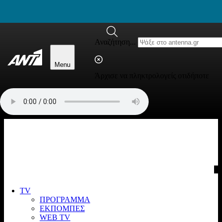
newbeta.ant1news.gr
Μετάβαση στο περιεχόμενο
Αναζήτηση...
Menu
Άρχισε να πληκτρολογείς οτιδήποτε
TV
ΠΡΟΓΡΑΜΜΑ
ΕΚΠΟΜΠΕΣ
WEB TV