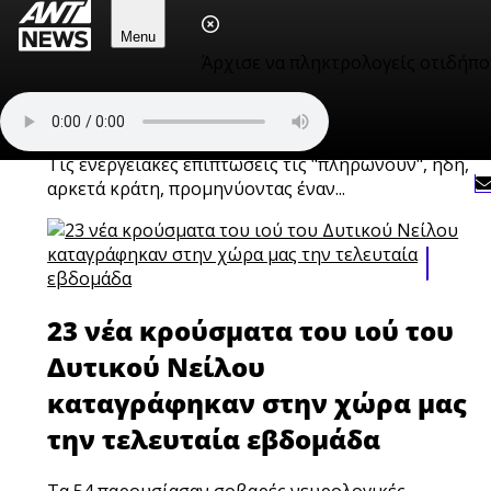
Εικόνες σοκ στην Ευρώπη
Menu
Άρχισε να πληκτρολογείς οτιδήπο
λόγω της παρατεταμένης
ξηρασίας
Τις ενεργειακές επιπτώσεις τις "πληρώνουν", ήδη,
αρκετά κράτη, προμηνύοντας έναν...
23 νέα κρούσματα του ιού του
Δυτικού Νείλου
καταγράφηκαν στην χώρα μας
την τελευταία εβδομάδα