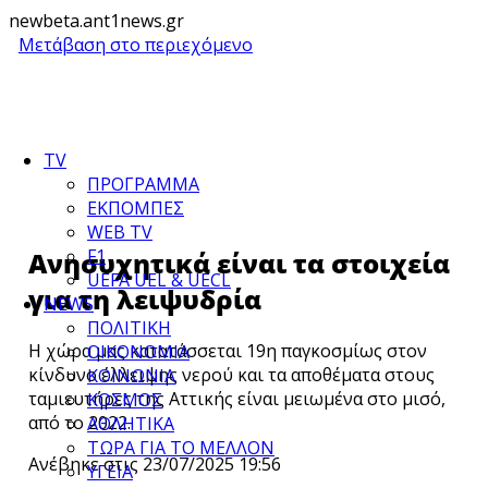
newbeta.ant1news.gr
Μετάβαση στο περιεχόμενο
TV
ΠΡΟΓΡΑΜΜΑ
ΕΚΠΟΜΠΕΣ
WEB TV
F1
Ανησυχητικά είναι τα στοιχεία
UEFA UEL & UECL
για τη λειψυδρία
NEWS
ΠΟΛΙΤΙΚΗ
Η χώρα μας κατατάσσεται 19η παγκοσμίως στον
ΟΙΚΟΝΟΜΙΑ
κίνδυνο έλλειψης νερού και τα αποθέματα στους
ΚΟΙΝΩΝΙΑ
ταμιευτήρες της Αττικής είναι μειωμένα στο μισό,
ΚΟΣΜΟΣ
από το 2022.
ΑΘΛΗΤΙΚΑ
ΤΩΡΑ ΓΙΑ ΤΟ ΜΕΛΛΟΝ
Ανέβηκε στις 23/07/2025 19:56
ΥΓΕΙΑ