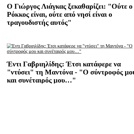
Ο Γιώργος Λιάγκας ξεκαθαρίζει: "Ούτε ο
Ρόκκος είναι, ούτε από νησί είναι ο
τραγουδιστής αυτός"
Έντι Γαβριηλίδης: Έτσι κατάφερε να
"ντύσει" τη Μαντόνα - "Ο σύντροφός μο
και συνέταιρός μου…"
Δείτε όλα τα σχετικά video