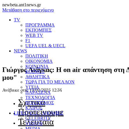
newbeta.ant1news.gr
Μετάβαση στο περιεχόμενο
TV
ΠΡΟΓΡΑΜΜΑ
ΕΚΠΟΜΠΕΣ
WEB TV
F1
UEFA UEL & UECL
NEWS
ΠΟΛΙΤΙΚΗ
ΟΙΚΟΝΟΜΙΑ
ΚΟΙΝΩΝΙΑ
Γιώργος Λιάγκας: Η on air απάντηση στη 
ΚΟΣΜΟΣ
μου"
ΑΘΛΗΤΙΚΑ
ΤΩΡΑ ΓΙΑ ΤΟ ΜΕΛΛΟΝ
ΥΓΕΙΑ
Ανέβηκε στις 13/02/2025 12:34
ΠΑΡΑΞΕΝΑ
ΤΕΧΝΟΛΟΓΙΑ
Σχετικά
ΠΟΛΙΤΙΣΜΟΣ
ΚΑΙΡΟΣ
Προτείνουμε
LIFESTYLE - SHOWBIZ
CELEBRITY
Τελευταία
VIDEOS
MEDIA