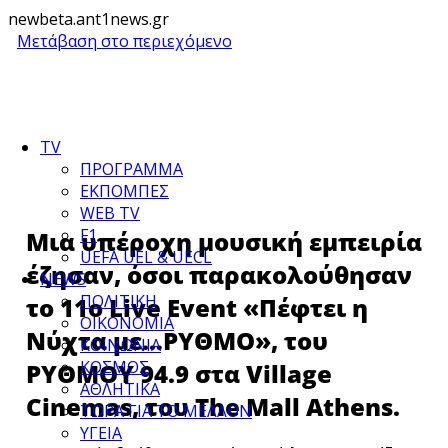
newbeta.ant1news.gr
Μετάβαση στο περιεχόμενο
TV
ΠΡΟΓΡΑΜΜΑ
ΕΚΠΟΜΠΕΣ
WEB TV
F1
Μια υπέροχη μουσική εμπειρία
UEFA UEL & UECL
έζησαν, όσοι παρακολούθησαν
NEWS
ΠΟΛΙΤΙΚΗ
το 11ο Live Event «Πέφτει η
ΟΙΚΟΝΟΜΙΑ
Νύχτα με…ΡΥΘΜΟ», του
ΚΟΙΝΩΝΙΑ
ΚΟΣΜΟΣ
ΡΥΘΜOY 94.9 στα Village
ΑΘΛΗΤΙΚΑ
Cinemas, του The Mall Athens.
ΤΩΡΑ ΓΙΑ ΤΟ ΜΕΛΛΟΝ
ΥΓΕΙΑ