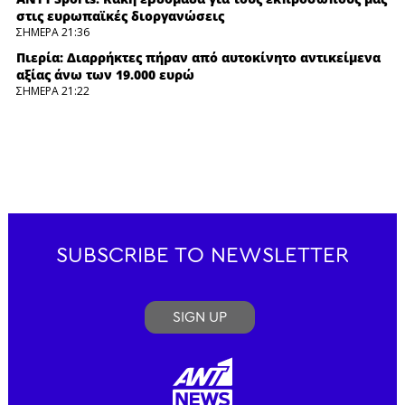
στις ευρωπαϊκές διοργανώσεις
ΣΗΜΕΡΑ 21:36
Πιερία: Διαρρήκτες πήραν από αυτοκίνητο αντικείμενα
αξίας άνω των 19.000 ευρώ
ΣΗΜΕΡΑ 21:22
Σητεία: Φωτιά σε αγροτοδασική έκταση
ΣΗΜΕΡΑ 21:08
Πάτρα: Θρήνος για μωράκι μόλις 8 ημερών –
Νοσηλευόταν στη ΜΕΘ Νεογνών
ΣΗΜΕΡΑ 20:54
Υποκλοπές: Το “όχι” του Εισαγγελέα του Αρείου Πάγου
στην ανάσυρση της υπόθεσης
ΣΗΜΕΡΑ 20:40
SUBSCRIBE TO NEWSLETTER
Σε κατάσταση κινητοποίησης αύριο η Κρήτη και οι
Περιφερειακές Ενότητες Χίου, Σάμου, Ικαρίας λόγω
πολύ υψηλού κινδύνου πυρκαγιάς
SIGN UP
ΣΗΜΕΡΑ 20:26
Τι καιρό θα κάνει το Σάββατο
ΣΗΜΕΡΑ 20:12
Oριοθετήθηκε η πυρκαγιά σε έκταση με χαμηλή