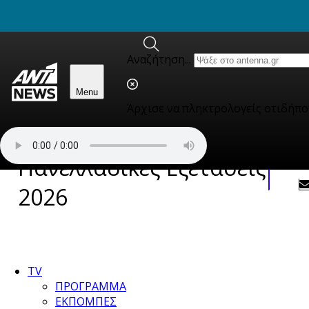
newbeta.ant1news.gr
Skip to content
Αναζήτηση...
Menu
Άρχισε να πληκτρολογείς οτιδήπο
Πανελλαδικές Εξετάσεις
2026
TV
ΠΡΟΓΡΑΜΜΑ
ΕΚΠΟΜΠΕΣ