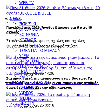
WEB TV
F1
UEFA UEL & UECL
Ειδήσεις
NEWS
23-07-2026 19:05
ΠΟΛΙΤΙΚΗ
Πανελλαδικές 2026: Άνοδος βάσεων για 6 στις 10
ΟΙΚΟΝΟΜΙΑ
σχολές
ΚΟΙΝΩΝΙΑ
ΚΟΣΜΟΣ
Στον αντίποδα, νομικές σχολές και σχολές
ΑΘΛΗΤΙΚΑ
ψυχολογίας σημείωσαν ελαφρά πτώση.
ΤΩΡΑ ΓΙΑ ΤΟ ΜΕΛΛΟΝ
ΥΓΕΙΑ
ΠΑΡΑΞΕΝΑ
ΤΕΧΝΟΛΟΓΙΑ
ΠΟΛΙΤΙΣΜΟΣ
Ειδήσεις
23-07-2026 14:06
ΚΑΙΡΟΣ
Ζαχαράκη μετά την ανακοίνωση των βάσεων: Τα
LIFESTYLE - SHOWBIZ
αποτελέσματα εισαγωγής είναι σημαντικός σταθμός,
CELEBRITY
όμως δεν καθορίζει την αξία κανενός
VIDEOS
MEDIA
BEAUTY
Ειδήσεις
22-07-2026 09:18