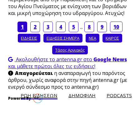
του Αγίου Πνεύματος με ενίσχυση των βοριάδων
και μικρή υποχώρηση του υδραργύρου. Ατυχώς!
1
2
3
4
5
...
8
9
10
ΕΙΔΗΣΕΙΣ
ΕΙΔΗΣΕΙΣ ΣΗΜΕΡΑ
ΝΕΑ
ΚΑΙΡΟΣ
Τάσος Αρνιακός
Ακολουθήστε το antenna.gr στο
Google News
και μάθετε πρώτοι όλες τις ειδήσεις!
Απαγορεύεται
η αναπαραγωγή του παρόντος
άρθρου, χωρίς αναφορά στην πηγή antenna.gr (με
ενεργό σύνδεσμο προς το antenna.gr)
ΡΟΗ ΕΙΔΗΣΕΩΝ
ΔΗΜΟΦΙΛH
PODCASTS