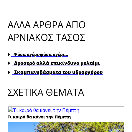
×
ΑΛΛΑ ΑΡΘΡΑ ΑΠΟ
ΑΡΝΙΑΚΟΣ ΤΑΣΟΣ
Φύσα αγέρι-φύσα αγέρι…
Δροσερό αλλά επικίνδυνο μελτέμι
Σκαμπανεβάσματα του υδραργύρου
ΣΧΕΤΙΚΑ ΘΕΜΑΤΑ
Τι καιρό θα κάνει την Πέμπτη