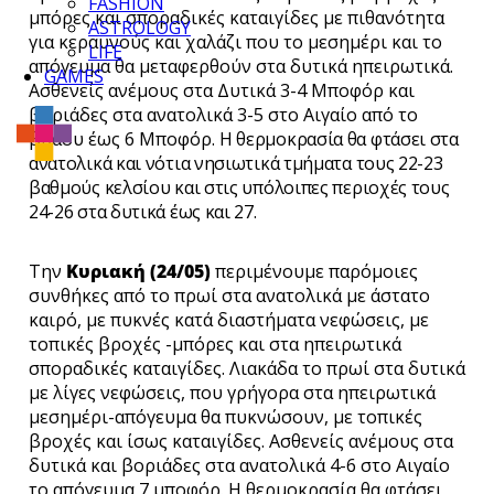
FASHION
μπόρες και σποραδικές καταιγίδες με πιθανότητα
ASTROLOGY
για κεραυνούς και χαλάζι που το μεσημέρι και το
LIFE
απόγευμα θα μεταφερθούν στα δυτικά ηπειρωτικά.
GAMES
Ασθενείς ανέμους στα Δυτικά 3-4 Μποφόρ και
βοριάδες στα ανατολικά 3-5 στο Αιγαίο από το
βράδυ έως 6 Μποφόρ.
Η θερμοκρασία θα φτάσει στα
ανατολικά και νότια νησιωτικά τμήματα τους 22-23
βαθμούς κελσίου και στις υπόλοιπες περιοχές τους
24-26 στα δυτικά έως και 27.
Την
Κυριακή (24/05)
περιμένουμε παρόμοιες
συνθήκες από το πρωί στα ανατολικά με άστατο
καιρό, με πυκνές κατά διαστήματα νεφώσεις, με
τοπικές βροχές -μπόρες και στα ηπειρωτικά
σποραδικές καταιγίδες. Λιακάδα το πρωί στα δυτικά
με λίγες νεφώσεις, που γρήγορα στα ηπειρωτικά
μεσημέρι-απόγευμα θα πυκνώσουν, με τοπικές
βροχές και ίσως καταιγίδες. Ασθενείς ανέμους στα
δυτικά και βοριάδες στα ανατολικά 4-6 στο Αιγαίο
το απόγευμα 7 μποφόρ. Η θερμοκρασία θα φτάσει