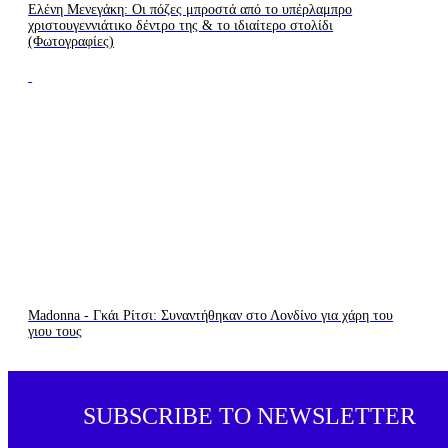
Ελένη Μενεγάκη: Οι πόζες μπροστά από το υπέρλαμπρο
χριστουγεννιάτικο δέντρο της & το ιδιαίτερο στολίδι
(Φωτογραφίες)
Madonna - Γκάι Ρίτσι: Συναντήθηκαν στο Λονδίνο για χάρη του
γιου τους
SUBSCRIBE TO NEWSLETTER