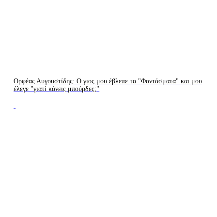
Ορφέας Αυγουστίδης: Ο γιος μου έβλεπε τα "Φαντάσματα" και μου
έλεγε "γιατί κάνεις μπούρδες;"