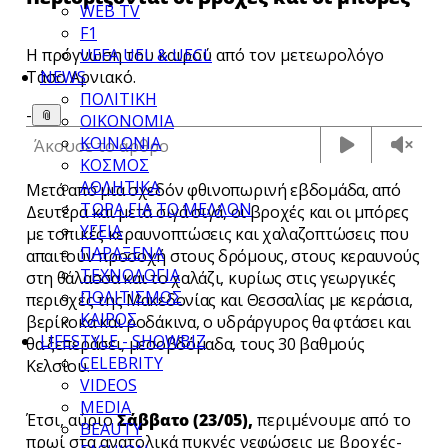
WEB TV
F1
UEFA UEL & UECL
Η πρόγνωση του καιρού από τον μετεωρολόγο
NEWS
Τάσο Αρνιακό.
ΠΟΛΙΤΙΚΗ
-
📎
ΟΙΚΟΝΟΜΙΑ
ΚΟΙΝΩΝΙΑ
Άκουσε το άρθρο
ΚΟΣΜΟΣ
ΑΘΛΗΤΙΚΑ
Μετά από μια σχεδόν φθινοπωρινή εβδομάδα, από
ΤΩΡΑ ΓΙΑ ΤΟ ΜΕΛΛΟΝ
Δευτέρα και μετά σιγά σιγά, οι βροχές και οι μπόρες
ΥΓΕΙΑ
με τοπικές κεραυνοπτώσεις και χαλαζοπτώσεις που
ΠΑΡΑΞΕΝΑ
απαιτούν προσοχή στους δρόμους, στους κεραυνούς
ΤΕΧΝΟΛΟΓΙΑ
στη θάλασσα και το χαλάζι, κυρίως στις γεωργικές
ΠΟΛΙΤΙΣΜΟΣ
περιοχές της Μακεδονίας και Θεσσαλίας με κεράσια,
ΚΑΙΡΟΣ
βερίκοκα και ροδάκινα, ο
υδράργυρος θα φτάσει και
LIFESTYLE - SHOWBIZ
θα ξεπεράσει, μεσοβδόμαδα, τους 30 βαθμούς
CELEBRITY
Κελσίου.
VIDEOS
MEDIA
Έτσι, αύριο
Σάββατο (23/05),
περιμένουμε από το
BEAUTY
πρωί στα ανατολικά πυκνές νεφώσεις με βροχές-