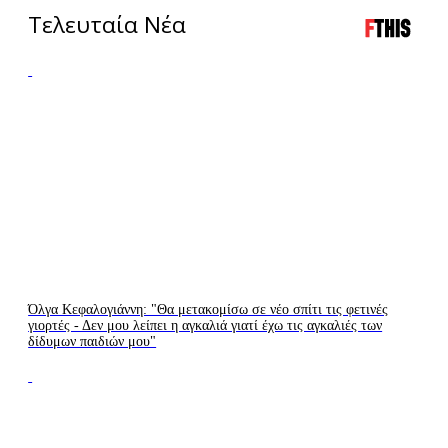
Τελευταία Νέα
LIVE
LIVE
TV
RADIO
Όλγα Κεφαλογιάννη: "Θα μετακομίσω σε νέο σπίτι τις φετινές
γιορτές - Δεν μου λείπει η αγκαλιά γιατί έχω τις αγκαλιές των
δίδυμων παιδιών μου"