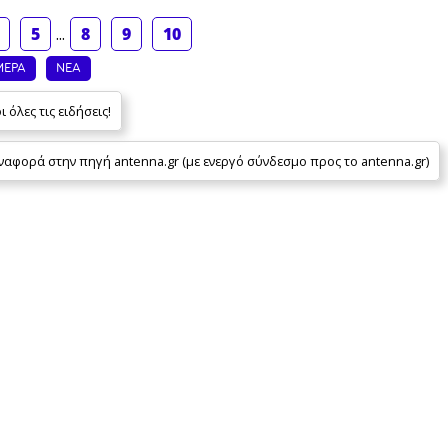
5
...
8
9
10
ΜΕΡΑ
ΝΕΑ
 όλες τις ειδήσεις!
φορά στην πηγή antenna.gr (με ενεργό σύνδεσμο προς το antenna.gr)