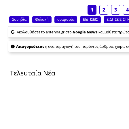
1
2
3
4
Σουηδία
Φυλακή
συμμορία
ΕΙΔΗΣΕΙΣ
ΕΙΔΗΣΕΙΣ ΣΗ
Ακολουθήστε το antenna.gr στο
Google News
και μάθετε πρώτοι
Απαγορεύεται
η αναπαραγωγή του παρόντος άρθρου, χωρίς ανα
Τελευταία Νέα