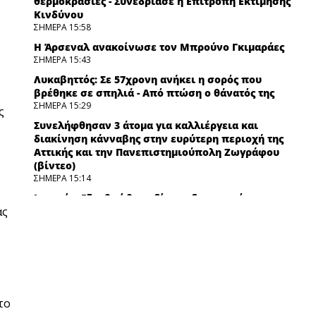
θερμοκρασίες - Συνεδρίασε η Επιτροπή Εκτίμησης
Κινδύνου
ΣΗΜΕΡΑ 15:58
Η Άρσεναλ ανακοίνωσε τον Μπρούνο Γκιμαράες
ΣΗΜΕΡΑ 15:43
Λυκαβηττός: Σε 57χρονη ανήκει η σορός που
βρέθηκε σε σπηλιά - Από πτώση ο θάνατός της
ΣΗΜΕΡΑ 15:29
ς
Συνελήφθησαν 3 άτομα για καλλιέργεια και
διακίνηση κάνναβης στην ευρύτερη περιοχή της
Αττικής και την Πανεπιστημιούπολη Ζωγράφου
(βίντεο)
ΣΗΜΕΡΑ 15:14
Ισπανία: Εξαρθρώθηκε δίκτυο διακινητών στη
ας
Μεσόγειο από την αστυνομία
ΣΗΜΕΡΑ 15:00
Ο Ολυμπιακός προσπαθεί να πάρει τον Σκίρι από
την Αϊντραχτ Φρανκφούρτης
ΣΗΜΕΡΑ 14:45
Τσίπρας: Στις 2 Σεπτεμβρίου η παρουσίαση του
το
οικονομικού προγράμματος της ΕΛ.Α.Σ. στη