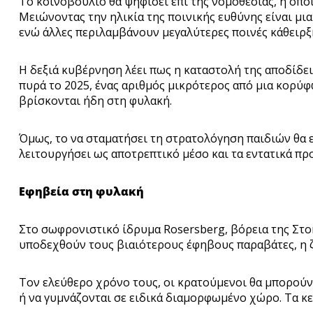
To κοινοβούλιο θα ψηφίσει επί της νομοθεσίας, η οποία
Μειώνοντας την ηλικία της ποινικής ευθύνης είναι μια
ενώ άλλες περιλαμβάνουν μεγαλύτερες ποινές κάθειρξη
H δεξιά κυβέρνηση λέει πως η καταστολή της αποδίδε
πυρά το 2025, ένας αριθμός μικρότερος από μια κορύ
βρίσκονται ήδη στη φυλακή.
Όμως, το να σταματήσει τη στρατολόγηση παιδιών θα 
λειτουργήσει ως αποτρεπτικό μέσο και τα εντατικά π
Εφηβεία στη φυλακή
Στο σωφρονιστικό ίδρυμα Rosersberg, βόρεια της Στοκ
υποδεχθούν τους βιαιότερους έφηβους παραβάτες, η 
Τον ελεύθερο χρόνο τους, οι κρατούμενοι θα μπορούν
ή να γυμνάζονται σε ειδικά διαμορφωμένο χώρο. Τα κελ