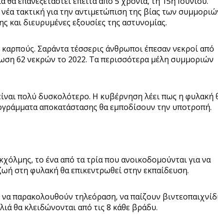
 θα επανεξεταστεί έπειτα από 5 χρόνια, τη 15η Ιουνίου.
 νέα τακτική για την αντιμετώπιση της βίας των συμμοριώ
ς και διευρυμένες εξουσίες της αστυνομίας.
ι καρπούς. Σαράντα τέσσερις άνθρωποι έπεσαν νεκροί από
φωση 62 νεκρών το 2022. Τα περισσότερα μέλη συμμοριών
είναι πολύ δυσκολότερο. Η κυβέρνηση λέει πως η φυλακή 
ρογράμματα αποκατάστασης θα εμποδίσουν την υποτροπή.
χόλμης, το ένα από τα τρία που ανοικοδομούνται για να
ζωή στη φυλακή θα επικεντρωθεί στην εκπαίδευση.
 να παρακολουθούν τηλεόραση, να παίζουν βιντεοπαιχνίδ
ιά θα κλειδώνονται από τις 8 κάθε βράδυ.