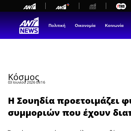
newbeta.ant1news.gr
Skip
to
content
Πολιτική
Οικονομία
Κοινωνία
Κόσμος
03 Ιουνίου 2026 09:16
Η Σουηδία προετοιμάζει φ
συμμοριών που έχουν δια