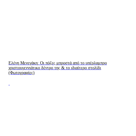
Ελένη Μενεγάκη: Οι πόζες μπροστά από το υπέρλαμπρο
χριστουγεννιάτικο δέντρο της & το ιδιαίτερο στολίδι
(Φωτογραφίες)