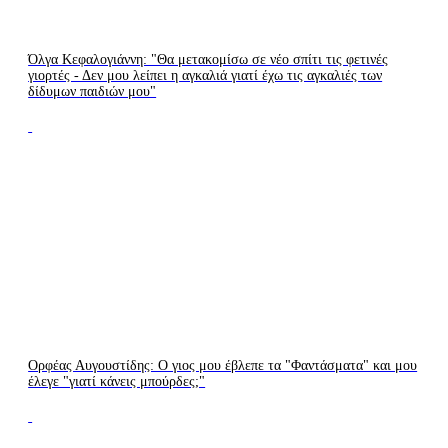
Όλγα Κεφαλογιάννη: "Θα μετακομίσω σε νέο σπίτι τις φετινές
γιορτές - Δεν μου λείπει η αγκαλιά γιατί έχω τις αγκαλιές των
δίδυμων παιδιών μου"
Ορφέας Αυγουστίδης: Ο γιος μου έβλεπε τα "Φαντάσματα" και μου
έλεγε "γιατί κάνεις μπούρδες;"