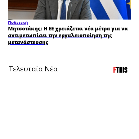
Πολιτική
Μητσοτάκης: Η ΕΕ χρειάζεται νέα μέτρα για να
αντιμετωπίσει την εργαλειοποίηση της
μετανάστευσης
Τελευταία Νέα
LIVE
LIVE
TV
RADIO