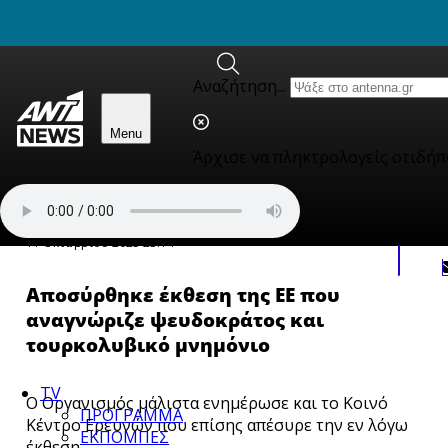
newbeta.ant1news.gr
Skip to content
Αναζήτηση...
Menu
Άρχισε να πληκτρολογείς οτιδήπ
Κόσμος
11 Οκτωβρίου 2025 23:14
Αποσύρθηκε έκθεση της ΕΕ που
αναγνώριζε ψευδοκράτος και
τουρκολυβικό μνημόνιο
TV
Ο Οργανισμός μάλιστα ενημέρωσε και το Κοινό
ΠΡΟΓΡΑΜΜΑ
Κέντρο Ερευνών που επίσης απέσυρε την εν λόγω
ΕΚΠΟΜΠΕΣ
έκθεση.