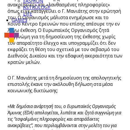
FASHION
ανακρίβειες
»
και
«
λανθασμένες πληροφορίες
»
ASTROLOGY
όπως είχε καταγγείλει ο Γ. Μανιάτης στην ερώτησή
LIFE
του. Ο Οργανισμός μάλιστα ενημέρωσε και το
GAMES
Κοινό Κέντρο Ερευνών που επίσης απέσυρε την εν
λόγω έκθεση. Ο Ευρωπαϊκός Οργανισμός ζητά
συγγνώμη για τη δημοσίευση της έκθεσης χωρίς
τον απαραίτητο έλεγχο και υπογραμμίζει ότι δεν
εκφράζει τη θέση του σχετικά με τον σεβασμό του
Διεθνούς Δικαίου και την εδαφική ακεραιότητα των
κρατών μελών.
Ο Γ. Μανιάτης μετά τη δημοσίευση της απολογητικής
επιστολής έκανε την ακόλουθη δήλωση στα μέσα
κοινωνικής δικτύωσης:
«
Με δημόσια ανάρτησή του, ο Ευρωπαϊκός Οργανισμός
Άμυνας (EDA) απολογείται, λυπάται και ζητά συγγνώμη για
τις “εσφαλμένες πληροφορίες και απαράδεκτες
ανακρίβειες”, που περιλαμβάνονται στην μελέτη του για