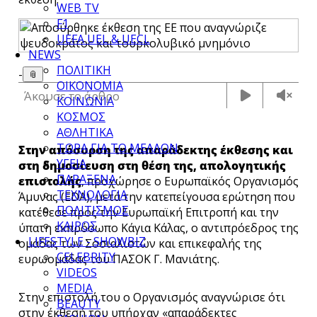
WEB TV
F1
UEFA UEL & UECL
NEWS
ΠΟΛΙΤΙΚΗ
-
📎
ΟΙΚΟΝΟΜΙΑ
Άκουσε το άρθρο
ΚΟΙΝΩΝΙΑ
ΚΟΣΜΟΣ
ΑΘΛΗΤΙΚΑ
ΤΩΡΑ ΓΙΑ ΤΟ ΜΕΛΛΟΝ
Στην απόσυρση της απαράδεκτης έκθεσης και
ΥΓΕΙΑ
στη δημοσίευση στη θέση της, απολογητικής
ΠΑΡΑΞΕΝΑ
επιστολής
, προχώρησε ο Ευρωπαϊκός Οργανισμός
ΤΕΧΝΟΛΟΓΙΑ
Άμυνας (EDA), μετά την κατεπείγουσα ερώτηση που
ΠΟΛΙΤΙΣΜΟΣ
κατέθεσε προς την Ευρωπαϊκή Επιτροπή και την
ΚΑΙΡΟΣ
ύπατη εκπρόσωπο Κάγια Κάλας, ο αντιπρόεδρος της
LIFESTYLE - SHOWBIZ
ομάδας των Σοσιαλιστών και επικεφαλής της
CELEBRITY
ευρωομάδας του ΠΑΣΟΚ Γ. Μανιάτης.
VIDEOS
MEDIA
Στην επιστολή του ο Οργανισμός αναγνώρισε ότι
BEAUTY
στην έκθεσή του υπήρχαν
«
απαράδεκτες