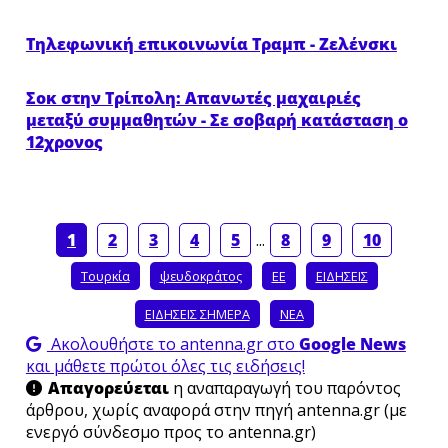
Τηλεφωνική επικοινωνία Τραμπ - Ζελένσκι
×
Σοκ στην Τρίπολη: Απανωτές μαχαιριές
μεταξύ συμμαθητών - Σε σοβαρή κατάσταση ο
12χρονος
1
2
3
4
5
...
8
9
10
Τουρκία
ψευδοκράτος
ΕΕ
ΕΙΔΗΣΕΙΣ
ΕΙΔΗΣΕΙΣ ΣΗΜΕΡΑ
ΝΕΑ
Ακολουθήστε το antenna.gr στο
Google News
και μάθετε πρώτοι όλες τις ειδήσεις!
Απαγορεύεται
η αναπαραγωγή του παρόντος
άρθρου, χωρίς αναφορά στην πηγή antenna.gr (με
ενεργό σύνδεσμο προς το antenna.gr)