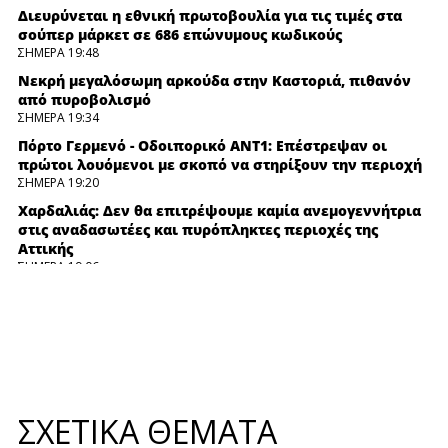
Διευρύνεται η εθνική πρωτοβουλία για τις τιμές στα
σούπερ μάρκετ σε 686 επώνυμους κωδικούς
ΣΗΜΕΡΑ 19:48
Νεκρή μεγαλόσωμη αρκούδα στην Καστοριά, πιθανόν
από πυροβολισμό
ΣΗΜΕΡΑ 19:34
Πόρτο Γερμενό - Οδοιπορικό ΑΝΤ1: Επέστρεψαν οι
πρώτοι λουόμενοι με σκοπό να στηρίξουν την περιοχή
ΣΗΜΕΡΑ 19:20
Χαρδαλιάς: Δεν θα επιτρέψουμε καμία ανεμογεννήτρια
στις αναδασωτέες και πυρόπληκτες περιοχές της
Αττικής
ΣΗΜΕΡΑ 19:06
Ομάν: "Θετικές" οι συνομιλίες με το Ιράν σύμφωνα με
το Μουσκάτ, που προειδοποιεί για επιθέσεις σε πλοία
ΣΗΜΕΡΑ 18:52
Πώς έγινε η επιχείρηση διάσωσης και απομάκρυνσης
πολιτών στην πυρκαγιά στην Αττικοβοιωτία
ΣΗΜΕΡΑ 18:36
ΣΧΕΤΙΚΑ ΘΕΜΑΤΑ
Πάτρα: Τραυματισμός γυναίκας έπειτα από βουτιά στη
θάλασσα - Συνελήφθη ο σύζυγός της