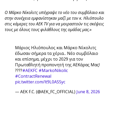
Ο Μάρκο Νίκολιτς υπέγραψε το νέο του συμβόλαιο και
στην συνέχεια εμφανίστηκαν μαζί με τον κ. Ηλιόπουλο
στις κάμερες του AEK TV για να μοιραστούν τις σκέψεις
τους με όλους τους φιλάθλους της ομάδας μας
.»
Μάριος Ηλιόπουλος και Μάρκο Νίκολιτς
έδωσαν σήμερα τα χέρια... Νέο συμβόλαιο
και επίσημα, μέχρι το 2029 για τον
Πρωταθλητή προπονητή της ΑΕΚάρας Μας!
????
#AEKFC
#MarkoNikolic
#ContractRenewal
pic.twitter.com/lt9L0ASSyc
— AEK F.C. (@AEK_FC_OFFICIAL)
June 8, 2026