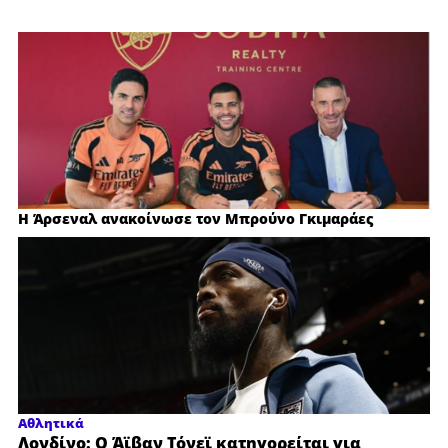
ΣΗΜΕΡΑ 18:22
Χωρίς ενεργό μέτωπο η φωτιά στη Σίνδο Θεσσαλονίκης
ΣΗΜΕΡΑ 18:08
Ο τυφώνας Dolphin έπληξε την Οκινάουα της Ιαπωνίας -
Η Κίνα κλείνει τα λιμάνια της εν αναμονής της άφιξης
του
ΣΗΜΕΡΑ 17:53
Σε κατάσταση κινητοποίησης (Red Code) η Αττική και
άλλες πέντε περιοχές της χώρας την Κυριακή
ΣΗΜΕΡΑ 17:39
Η Άρσεναλ ανακοίνωσε τον Μπρούνο Γκιμαράες
Πύργος: Σοβαρός τραυματισμός οδηγού μετά από
ανατροπή γουρούνας (εικόνες)
ΣΗΜΕΡΑ 17:24
Ταϊλάνδη: Στους εννέα αυξήθηκε ο αριθμός των νεκρών
από την αιματηρή επίθεση σε σχολείο
ΣΗΜΕΡΑ 17:10
Θρήνος για τον Μέσι: Πέθανε ο πατέρας του Χόρχε
ΣΗΜΕΡΑ 16:56
Οι 4 ειδήσεις της ημέρας (βίντεο)
Αθλητικά
ΣΗΜΕΡΑ 16:42
Λονδίνο: Ο Άϊβαν Τόνεϊ κατηγορείται για