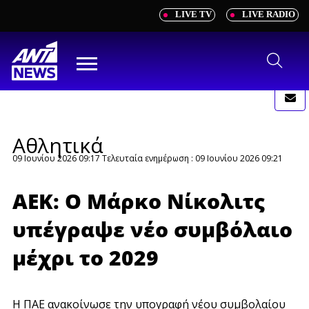
newbeta.ant1news.gr
LIVE TV
LIVE RADIO
Skip
to
content
Menu
Αθλητικά
09 Ιουνίου 2026 09:17
Τελευταία ενημέρωση : 09 Ιουνίου 2026 09:21
ΑΕΚ: Ο Μάρκο Νίκολιτς
υπέγραψε νέο συμβόλαιο
μέχρι το 2029
Η ΠΑΕ ανακοίνωσε την υπογραφή νέου συμβολαίου