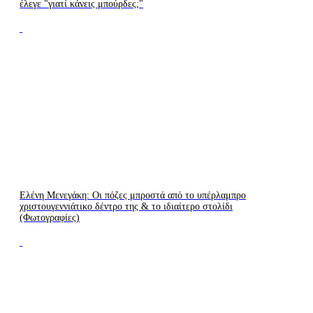
έλεγε "γιατί κάνεις μπούρδες;"
LIVE
LIVE
TV
RADIO
Ελένη Μενεγάκη: Οι πόζες μπροστά από το υπέρλαμπρο
χριστουγεννιάτικο δέντρο της & το ιδιαίτερο στολίδι
(Φωτογραφίες)