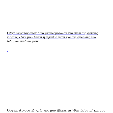
Όλγα Κεφαλογιάννη: "Θα μετακομίσω σε νέο σπίτι τις φετινές
γιορτές - Δεν μου λείπει η αγκαλιά γιατί έχω τις αγκαλιές των
δίδυμων παιδιών μου"
Ορφέας Αυγουστίδης: Ο γιος μου έβλεπε τα "Φαντάσματα" και μου