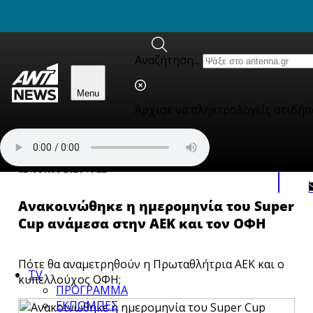
newbeta.ant1news.gr
Skip to content
Αναζήτηση...
Menu
Άρχισε να πληκτρολογείς οτιδήπ
Αθλητικά
02 Ιουνίου 2026 19:22
Ανακοινώθηκε η ημερομηνία του Super
Cup ανάμεσα στην ΑΕΚ και τον ΟΦΗ
Πότε θα αναμετρηθούν η Πρωταθλήτρια ΑΕΚ και ο
TV
κυπελλούχος ΟΦΗ;
ΠΡΟΓΡΑΜΜΑ
ΕΚΠΟΜΠΕΣ