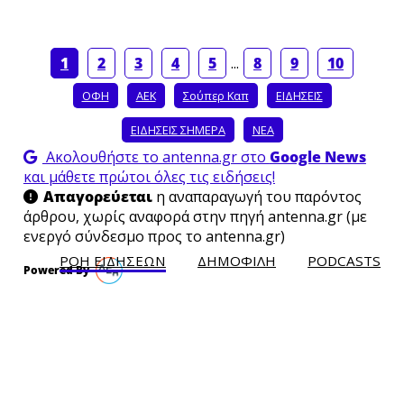
1
2
3
4
5
...
8
9
10
ΟΦΗ
ΑΕΚ
Σούπερ Καπ
ΕΙΔΗΣΕΙΣ
ΕΙΔΗΣΕΙΣ ΣΗΜΕΡΑ
ΝΕΑ
Ακολουθήστε το antenna.gr στο
Google News
και μάθετε πρώτοι όλες τις ειδήσεις!
Απαγορεύεται
η αναπαραγωγή του παρόντος
άρθρου, χωρίς αναφορά στην πηγή antenna.gr (με
ενεργό σύνδεσμο προς το antenna.gr)
ΡΟΗ ΕΙΔΗΣΕΩΝ
ΔΗΜΟΦΙΛH
PODCASTS