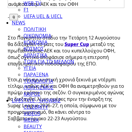
WEB TV
F1
UEFA UEL & UECL
-
📎
NEWS
ΠΟΛΙΤΙΚΗ
ΟΙΚΟΝΟΜΙΑ
Στο Παγκρήτιο στάδιο την Τετάρτη 12 Αυγούστου
ΚΟΙΝΩΝΙΑ
θα διεξαχθεί το ματς του
Super Cup
μεταξύ της
ΚΟΣΜΟΣ
πρωταθλήτριας ΑΕΚ και του κυπελλούχου ΟΦΗ,
ΑΘΛΗΤΙΚΑ
όπως σχετικά αποφάσισε σήμερα η επιτροπή
ΤΩΡΑ ΓΙΑ ΤΟ ΜΕΛΛΟΝ
επαγγελματικού ποδοσφαίρου της ΕΠΟ.
ΥΓΕΙΑ
ΠΑΡΑΞΕΝΑ
Έτσι η νέα αγωνιστική χρονιά ξεκινά με ντέρμπι
ΤΕΧΝΟΛΟΓΙΑ
τίτλου, καθώς ΑΕΚ και ΟΦΗ θα αναμετρηθούν για το
ΠΟΛΙΤΙΣΜΟΣ
πρώτο τρόπαιο της σεζόν. Ο συγκεκριμένος αγώνας
ΚΑΙΡΟΣ
θα διεξαχθεί λίγες ημέρες πριν την έναρξη της
LIFESTYLE - SHOWBIZ
Super League 2026-27, η οποία, σύμφωνα με τον
CELEBRITY
προγραμματισμό, θα κάνει σέντρα το
VIDEOS
Σαββατοκύριακο 22-23 Αυγούστου.
MEDIA
BEAUTY