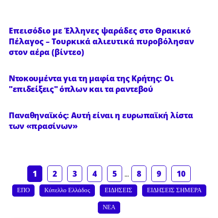
Επεισόδιο με Έλληνες ψαράδες στο Θρακικό
Πέλαγος – Τουρκικά αλιευτικά πυροβόλησαν
στον αέρα (βίντεο)
Nτοκουμέντα για τη μαφία της Κρήτης: Οι
"επιδείξεις" όπλων και τα ραντεβού
Παναθηναϊκός: Αυτή είναι η ευρωπαϊκή λίστα
των «πρασίνων»
1
2
3
4
5
...
8
9
10
ΕΠΟ
Κύπελλο Ελλάδος
ΕΙΔΗΣΕΙΣ
ΕΙΔΗΣΕΙΣ ΣΗΜΕΡΑ
ΝΕΑ