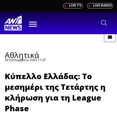
newbeta.ant1news.gr
LIVE TV
LIVE RADIO
Skip
to
content
Menu
Αθλητικά
03 Σεπτεμβρίου 2025 11:07
Κύπελλο Ελλάδας: Το
μεσημέρι της Τετάρτης η
κλήρωση για τη League
Phase