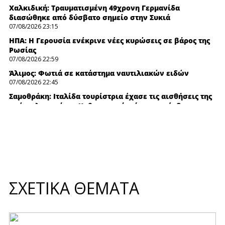
Χαλκιδική: Τραυματισμένη 49χρονη Γερμανίδα
διασώθηκε από δύσβατο σημείο στην Συκιά
07/08/2026 23:15
ΗΠΑ: Η Γερουσία ενέκρινε νέες κυρώσεις σε βάρος της
Ρωσίας
07/08/2026 22:59
Άλιμος: Φωτιά σε κατάστημα ναυτιλιακών ειδών
07/08/2026 22:45
Σαμοθράκη: Ιταλίδα τουρίστρια έχασε τις αισθήσεις της
ενώ κολυμπούσε - Καθοριστική η άμεση επέμβαση
ναυαγοσώστη
07/08/2026 22:29
Ισχυρή κακοκαιρία έπληξε το Ζάρκο – Πτώσεις δέντρων
και διακοπές ρεύματος μέσα σε λίγα λεπτά
07/08/2026 22:15
Εμπρησμός στη Marfin: Πόσοι ύποπτοι δεν έχουν
ταυτοποιηθεί ακόμη
ΣΧΕΤΙΚΑ ΘΕΜΑΤΑ
07/08/2026 22:00
H Ισπανία ζήτησε από την Ιταλία να θέσει και πάλι σε
ισχύ τη Συμφωνία Σένγκεν εντός της Κυριακής, 9
Αυγούστου